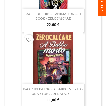
R
F
I
L
T
E
BAO PUBLISHING - ANIMATION ART
BOOK - ZEROCALCARE
22,00 €
favorite_border
BAO PUBLISHING - A BABBO MORTO -
UNA STORIA DI NATALE -...
11,00 €