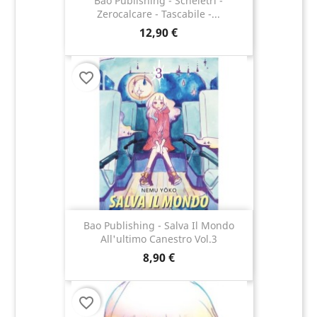
Bao Publishing - Scheletri -
Zerocalcare - Tascabile -...
12,90 €
favorite_border
Bao Publishing - Salva Il Mondo
All'ultimo Canestro Vol.3
8,90 €
favorite_border