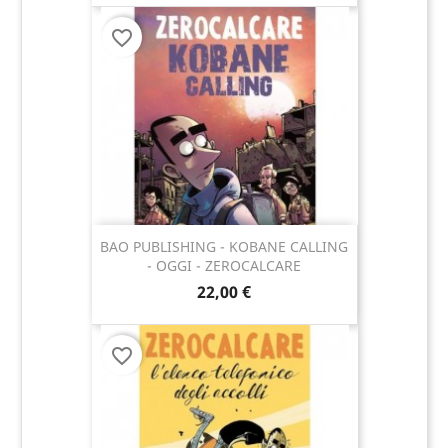
favorite_border
BAO PUBLISHING - KOBANE CALLING
- OGGI - ZEROCALCARE
22,00 €
favorite_border