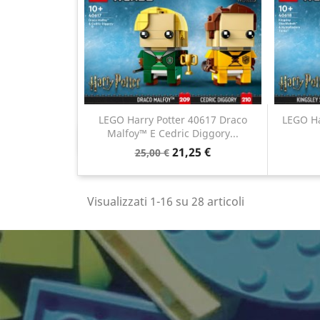
LEGO Harry Potter 40617 Draco
LEGO Ha
Malfoy™ E Cedric Diggory...
Anteprima

21,25 €
25,00 €
Visualizzati 1-16 su 28 articoli