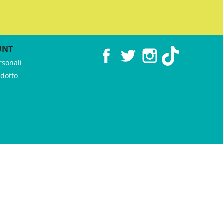
UNT
Facebook
Twitter
Instagram
TikTok
rsonali
odotto
 ♥︎ by
GeKo-Digital