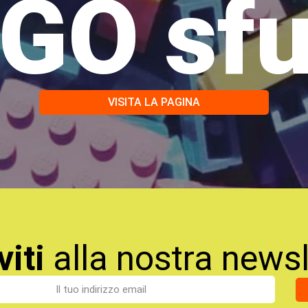
GO sf
VISITA LA PAGINA
viti
alla nostra newsl