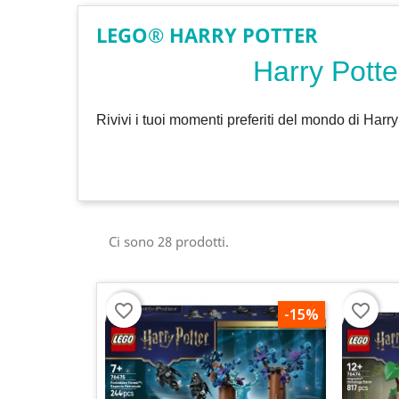
LEGO® HARRY POTTER
Harry Pott
Rivivi i tuoi momenti preferiti del mondo di Harr
Ci sono 28 prodotti.
favorite_border
favorite_border
-15%