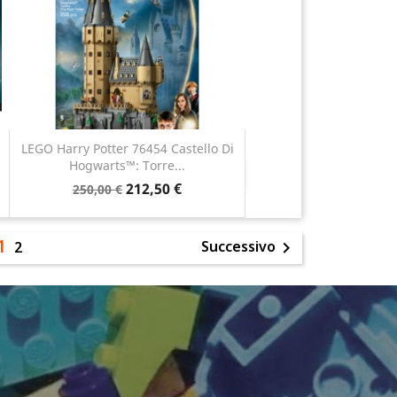
LEGO Harry Potter 76454 Castello Di
Hogwarts™: Torre...
Anteprima

212,50 €
250,00 €
1
Successivo
2
