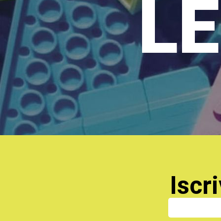
LE
Iscri