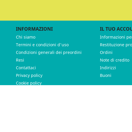
INFORMAZIONI
IL TUO ACCO
Chi siamo
Informazioni pe
Termini e condizioni d'uso
Restituzione pr
Condizioni generali dei preordini
Ordini
Resi
Note di credito
Contattaci
Indirizzi
Privacy policy
Buoni
Cookie policy
ames - P.IVA 11539370012 - Tutti i diritti riservati - Made with