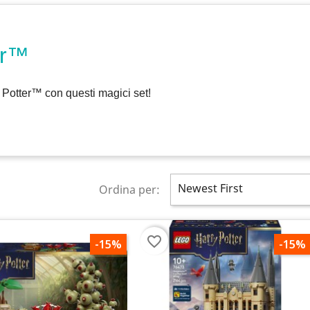
er™
y Potter™ con questi magici set!
Newest First
Ordina per:
favorite_border
-15%
-15%