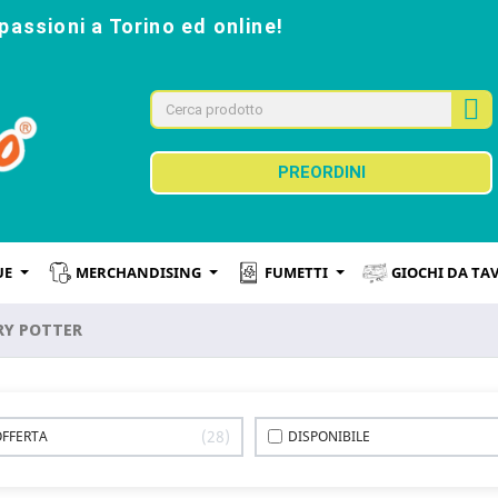
passioni a Torino ed online!
PREORDINI
UE
MERCHANDISING
FUMETTI
GIOCHI DA TA
RY POTTER
28
OFFERTA
DISPONIBILE