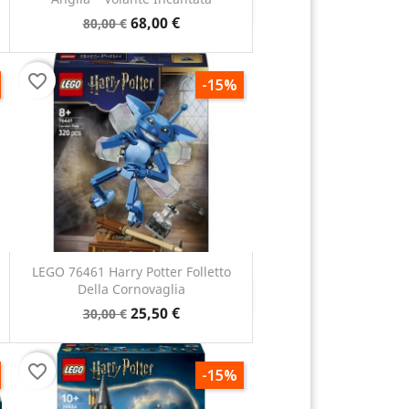
Anteprima

68,00 €
80,00 €
favorite_border
-15%
LEGO 76461 Harry Potter Folletto
Della Cornovaglia
Anteprima

25,50 €
30,00 €
favorite_border
-15%