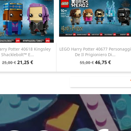
rry Potter 40618 Kingsley
LEGO Harry Potter 40677 Personaggi
Shacklebolt™ E...
De Il Prigioniero Di...
Anteprima
Anteprima


21,25 €
46,75 €
25,00 €
55,00 €