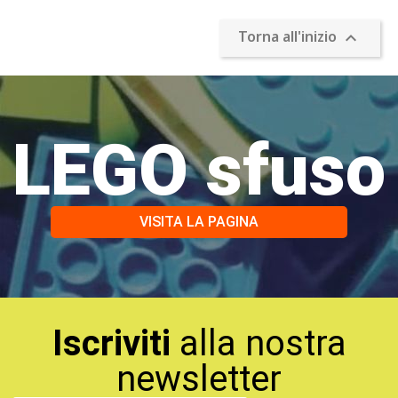
Torna all'inizio

LEGO sfuso
VISITA LA PAGINA
Iscriviti
alla nostra
newsletter