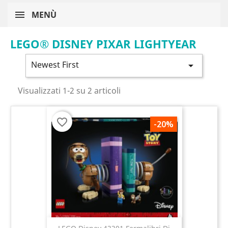
MENÙ
LEGO® DISNEY PIXAR LIGHTYEAR
Newest First

Visualizzati 1-2 su 2 articoli
favorite_border
-20%