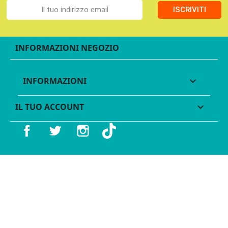
ISCRIVITI
INFORMAZIONI NEGOZIO
INFORMAZIONI

IL TUO ACCOUNT

Facebook
Twitter
Instagram
TikTok
© 2016 - 2026 Legames - P.IVA 11539370012 - Tutti i diritti
riservati - Made with ♥︎ by
GeKo-Digital