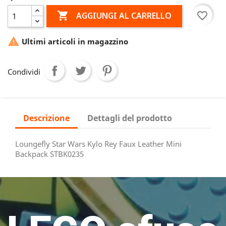

favorite_border
AGGIUNGI AL CARRELLO

Ultimi articoli in magazzino
Condividi
Descrizione
Dettagli del prodotto
Loungefly Star Wars Kylo Rey Faux Leather Mini
Backpack STBK0235