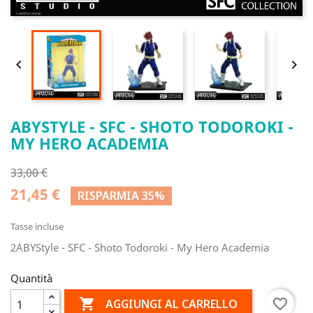


ABYSTYLE - SFC - SHOTO TODOROKI -
MY HERO ACADEMIA
33,00 €
21,45 €
RISPARMIA 35%
Tasse incluse
2ABYStyle - SFC - Shoto Todoroki - My Hero Academia
Quantità

favorite_border
AGGIUNGI AL CARRELLO