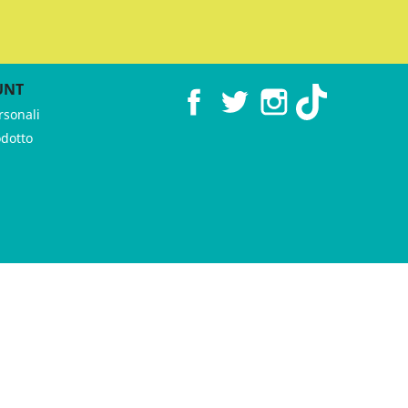
UNT
Facebook
Twitter
Instagram
TikTok
rsonali
odotto
 ♥︎ by
GeKo-Digital