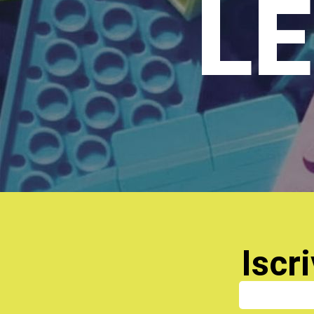
LE
Iscri