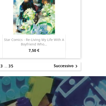
Star Comics - Re-Living My Life With A
Boyfriend Who...
Anteprima

7,50 €
Successivo
2
3
…
35
