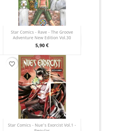
Star Comics - Rave - The Groove
Adventure New Edition Vol.30
Anteprima

5,90 €
favorite_border
Star Comics - Nue's Exorcist Vol.1 -
Regular