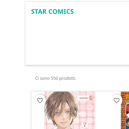
STAR COMICS
Ci sono 550 prodotti.
favorite_border
favorite_border