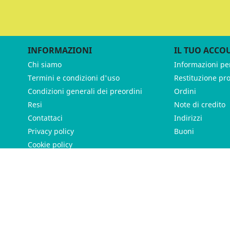
INFORMAZIONI
IL TUO ACCO
Chi siamo
Informazioni pe
Termini e condizioni d'uso
Restituzione pr
Condizioni generali dei preordini
Ordini
Resi
Note di credito
Contattaci
Indirizzi
Privacy policy
Buoni
Cookie policy
ames - P.IVA 11539370012 - Tutti i diritti riservati - Made with