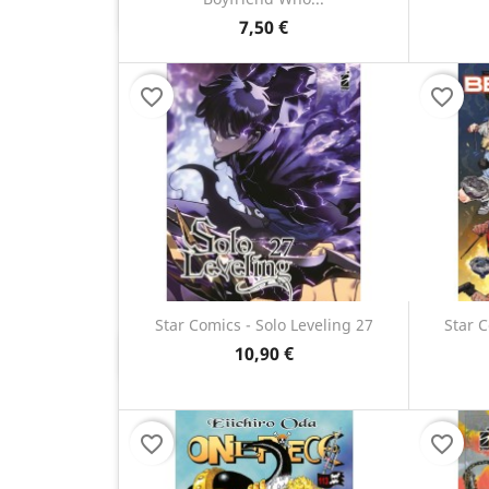
Anteprima

7,50 €
favorite_border
favorite_border
Star Comics - Solo Leveling 27
Star C
10,90 €
Anteprima

favorite_border
favorite_border