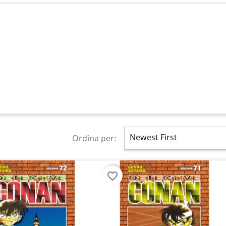
Newest First
Ordina per:
favorite_border