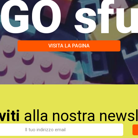
GO sf
VISITA LA PAGINA
viti
alla nostra newsl