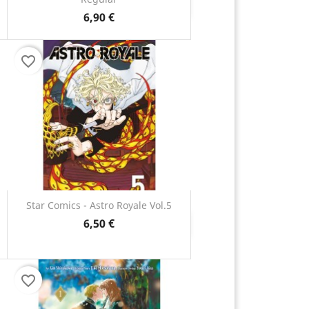
Anteprima

6,90 €
favorite_border
Star Comics - Astro Royale Vol.5
6,50 €
Anteprima

favorite_border