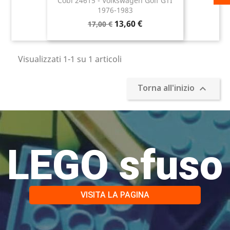
Cobi 24615 - Volkswagen Golf GTI
1976-1983
13,60 €
17,00 €
Visualizzati 1-1 su 1 articoli
Torna all'inizio

LEGO sfuso
VISITA LA PAGINA