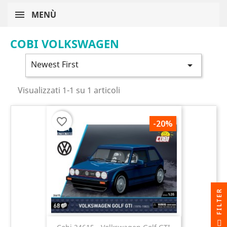
MENÙ
COBI VOLKSWAGEN
Newest First

Visualizzati 1-1 su 1 articoli
favorite_border
-20%
R
F
I
L
T
E