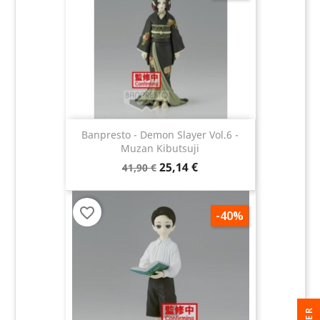
Banpresto - Demon Slayer Vol.6 -
Muzan Kibutsuji
25,14 €
41,90 €
favorite_border
-40%