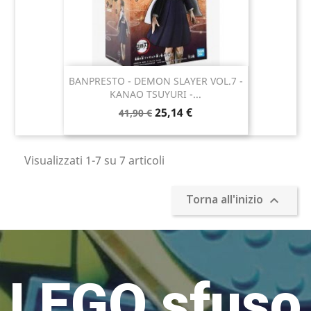
BANPRESTO - DEMON SLAYER VOL.7 -
KANAO TSUYURI -...
25,14 €
41,90 €
Visualizzati 1-7 su 7 articoli
Torna all'inizio

LEGO sfuso