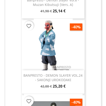
Banpresto - Demon Slayer Vol.6 -
Muzan Kibutsuji (vers. A)
25,14 €
41,90 €
favorite_border
-40%
BANPRESTO - DEMON SLAYER VOL.24
- SAKONJI UROKODAKI
25,20 €
42,00 €
favorite_border
-40%