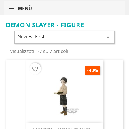
MENÙ
DEMON SLAYER - FIGURE
Newest First

Visualizzati 1-7 su 7 articoli
favorite_border
-40%