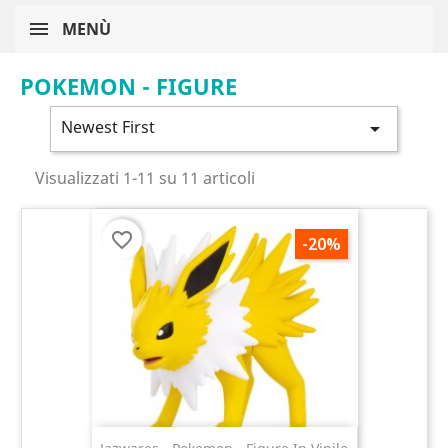
MENÙ
POKEMON - FIGURE
Newest First

Visualizzati 1-11 su 11 articoli
favorite_border
-20%