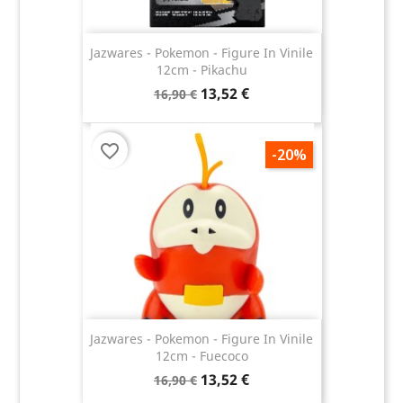
Jazwares - Pokemon - Figure In Vinile
12cm - Pikachu
13,52 €
16,90 €
favorite_border
-20%
Jazwares - Pokemon - Figure In Vinile
12cm - Fuecoco
13,52 €
16,90 €