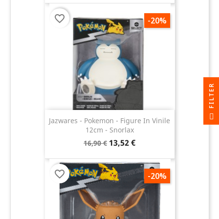
favorite_border
-20%
R
F
I
L
T
E
Jazwares - Pokemon - Figure In Vinile
12cm - Snorlax
13,52 €
16,90 €
favorite_border
-20%