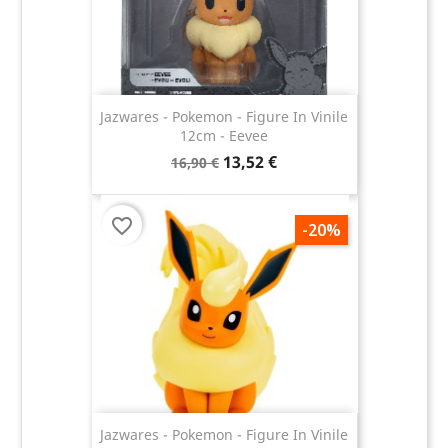
Jazwares - Pokemon - Figure In Vinile
12cm - Eevee
13,52 €
16,90 €
favorite_border
-20%
Jazwares - Pokemon - Figure In Vinile