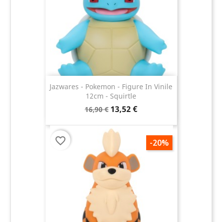
Jazwares - Pokemon - Figure In Vinile
12cm - Squirtle
13,52 €
16,90 €
favorite_border
-20%