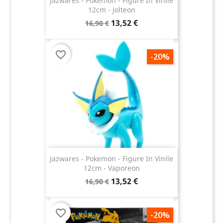
Jazwares - Pokemon - Figure In Vinile
12cm - Jolteon
13,52 €
16,90 €
favorite_border
-20%
Jazwares - Pokemon - Figure In Vinile
12cm - Vaporeon
13,52 €
16,90 €
favorite_border
-20%