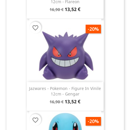
12cm - Flareon
13,52 €
16,90 €
favorite_border
-20%
Jazwares - Pokemon - Figure In Vinile
12cm - Gengar
13,52 €
16,90 €
favorite_border
-20%