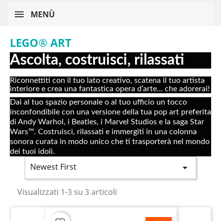
MENÙ
LEGO® ART
Ascolta, costruisci, rilassati
Riconnettiti con il tuo lato creativo, scatena il tuo artista
interiore e crea una fantastica opera d’arte... che adorerai!
Dai al tuo spazio personale o al tuo ufficio un tocco
inconfondibile con una versione della tua pop art preferita
di Andy Warhol, i Beatles, i Marvel Studios e la saga Star
Wars™. Costruisci, rilassati e immergiti in una colonna
sonora curata in modo unico che ti trasporterà nel mondo
dei tuoi idoli.
Newest First

Visualizzati 1-3 su 3 articoli