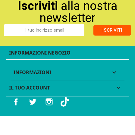
Iscriviti
alla nostra
newsletter
ISCRIVITI
INFORMAZIONI NEGOZIO
INFORMAZIONI

IL TUO ACCOUNT

Facebook
Twitter
Instagram
TikTok
© 2016 - 2026 Legames - P.IVA 11539370012 - Tutti i diritti
riservati - Made with ♥︎ by
GeKo-Digital