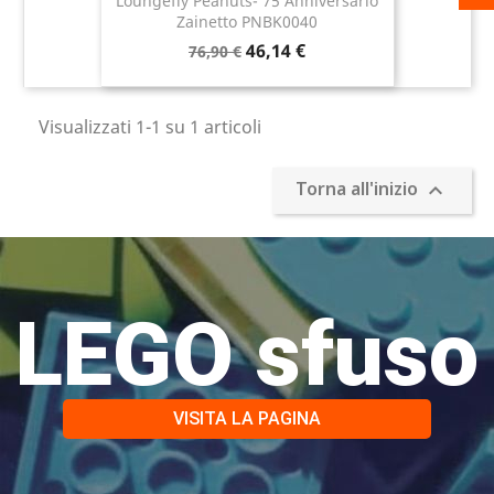
Loungefly Peanuts- 75 Anniversario
Zainetto PNBK0040
46,14 €
76,90 €
Visualizzati 1-1 su 1 articoli
Torna all'inizio

LEGO sfuso
VISITA LA PAGINA