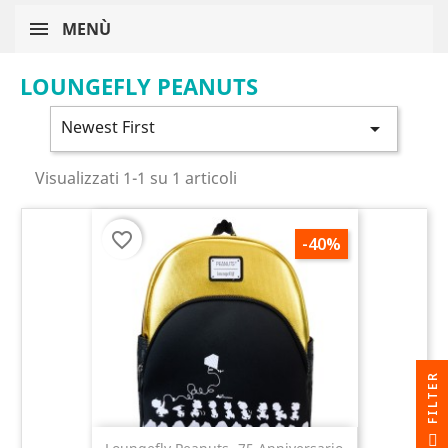
MENÙ
LOUNGEFLY PEANUTS
Newest First

Visualizzati 1-1 su 1 articoli
favorite_border
-40%
R
F
I
L
T
E