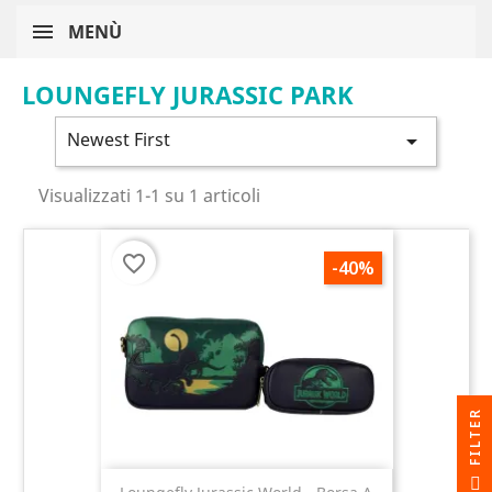
MENÙ
LOUNGEFLY JURASSIC PARK
Newest First

Visualizzati 1-1 su 1 articoli
favorite_border
-40%
R
F
I
L
T
E