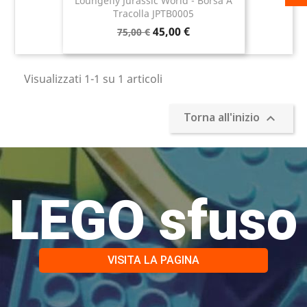
Loungefly Jurassic World - Borsa A
Tracolla JPTB0005
45,00 €
75,00 €
Visualizzati 1-1 su 1 articoli
Torna all'inizio

LEGO sfuso
VISITA LA PAGINA