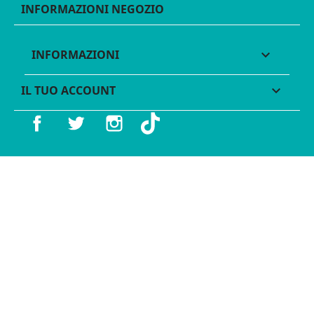
INFORMAZIONI NEGOZIO
INFORMAZIONI

IL TUO ACCOUNT

Facebook
Twitter
Instagram
TikTok
© 2016 - 2026 Legames - P.IVA 11539370012 - Tutti i diritti
riservati - Made with ♥︎ by
GeKo-Digital