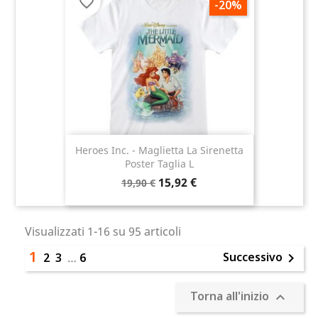
favorite_border
-20%
Heroes Inc. - Maglietta La Sirenetta
Poster Taglia L
15,92 €
19,90 €
Visualizzati 1-16 su 95 articoli
1
Successivo
2
3
…
6

Torna all'inizio
