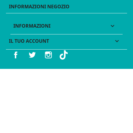
INFORMAZIONI NEGOZIO
INFORMAZIONI

IL TUO ACCOUNT

Facebook
Twitter
Instagram
TikTok
© 2016 - 2026 Legames - P.IVA 11539370012 - Tutti i diritti
riservati - Made with ♥︎ by
GeKo-Digital