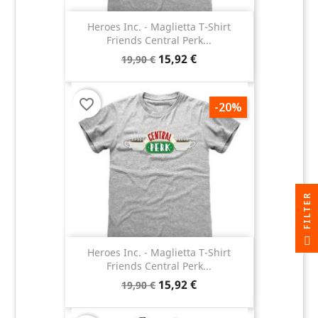
Heroes Inc. - Maglietta T-Shirt
Friends Central Perk...
15,92 €
19,90 €
favorite_border
-20%
R
F
I
L
T
E
Heroes Inc. - Maglietta T-Shirt
Friends Central Perk...
15,92 €
19,90 €