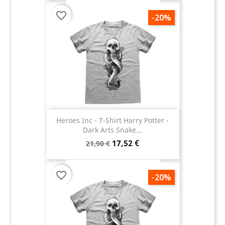
favorite_border
-20%
Heroes Inc - T-Shirt Harry Potter -
Dark Arts Snake...
17,52 €
21,90 €
favorite_border
-20%