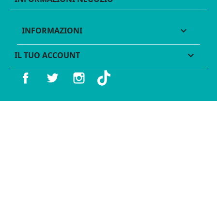
INFORMAZIONI

IL TUO ACCOUNT

Facebook
Twitter
Instagram
TikTok
© 2016 - 2026 Legames - P.IVA 11539370012 - Tutti i diritti
riservati - Made with ♥︎ by
GeKo-Digital