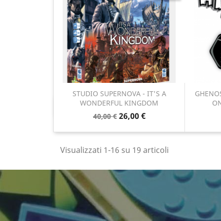
STUDIO SUPERNOVA - IT'S A
GHENOS
WONDERFUL KINGDOM
ON
Anteprima

26,00 €
40,00 €
Visualizzati 1-16 su 19 articoli