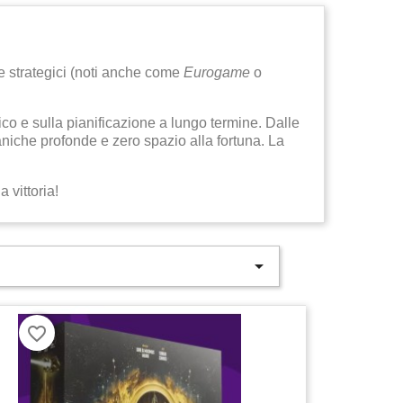
e strategici (noti anche come
Eurogame
o
mico e sulla pianificazione a lungo termine. Dalle
caniche profonde e zero spazio alla fortuna. La
a vittoria!

favorite_border