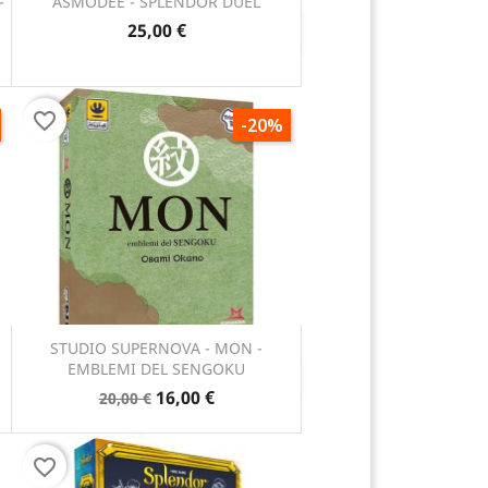
-
ASMODEE - SPLENDOR DUEL
25,00 €
Anteprima

favorite_border
-20%
STUDIO SUPERNOVA - MON -
EMBLEMI DEL SENGOKU
Anteprima

16,00 €
20,00 €
favorite_border