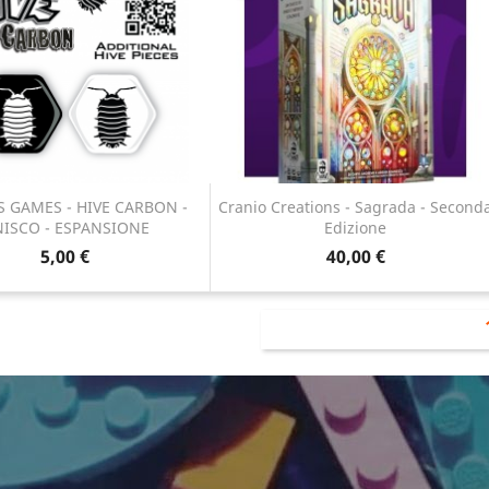
 GAMES - HIVE CARBON -
Cranio Creations - Sagrada - Second
ISCO - ESPANSIONE
Edizione
Anteprima
Anteprima


5,00 €
40,00 €