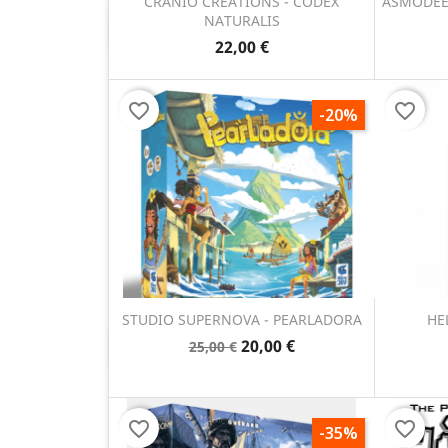
CRANIO CREATIONS - CODEX
ASMODEE
NATURALIS
Anteprima

22,00 €
favorite_border
favorite_border
-20%
STUDIO SUPERNOVA - PEARLADORA
HE
20,00 €
25,00 €
Anteprima

favorite_border
favorite_border
-35%