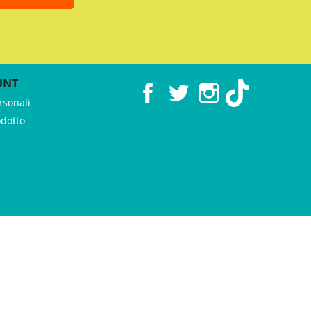
UNT
Facebook
Twitter
Instagram
TikTok
rsonali
odotto
 ♥︎ by
GeKo-Digital