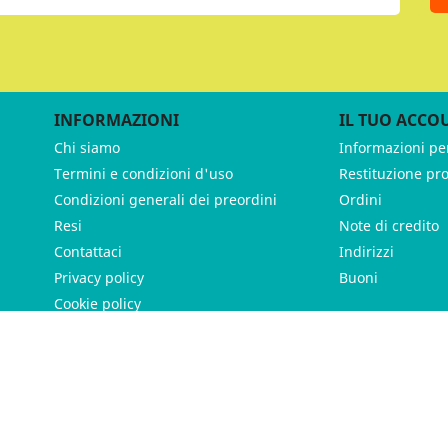
INFORMAZIONI
IL TUO ACCO
Chi siamo
Informazioni pe
Termini e condizioni d'uso
Restituzione pr
Condizioni generali dei preordini
Ordini
Resi
Note di credito
Contattaci
Indirizzi
Privacy policy
Buoni
Cookie policy
ames - P.IVA 11539370012 - Tutti i diritti riservati - Made with