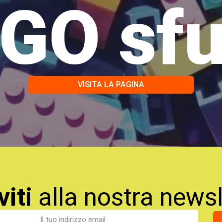
GO sf
VISITA LA PAGINA
viti
alla nostra newsl