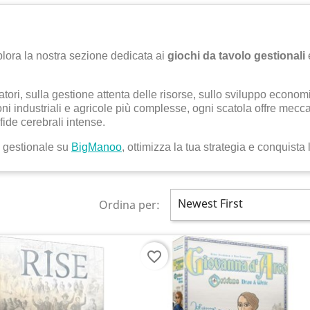
splora la nostra sezione dedicata ai
giochi da tavolo gestionali
oratori, sulla gestione attenta delle risorse, sullo sviluppo econo
zioni industriali e agricole più complesse, ogni scatola offre mec
fide cerebrali intense.
olo gestionale su
BigManoo
, ottimizza la tua strategia e conquista l
Newest First
Ordina per:
favorite_border