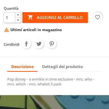
Quantità

favorite_border
AGGIUNGI AL CARRELLO

Ultimi articoli in magazzino
Condividi
Descrizione
Dettagli del prodotto
Pop disney - a wrinkle in time esclusive - mrs. who -
mrs. which - mrs. whatsit 3 pack