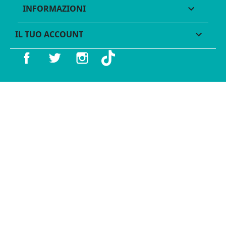
INFORMAZIONI

IL TUO ACCOUNT

Facebook
Twitter
Instagram
TikTok
© 2016 - 2026 Legames - P.IVA 11539370012 - Tutti i diritti
riservati - Made with ♥︎ by
GeKo-Digital