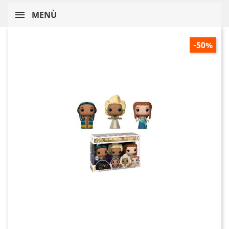
MENÙ
-50%