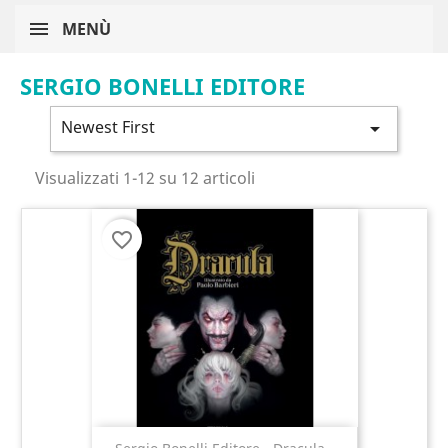
MENÙ
SERGIO BONELLI EDITORE
Newest First

Visualizzati 1-12 su 12 articoli
favorite_border