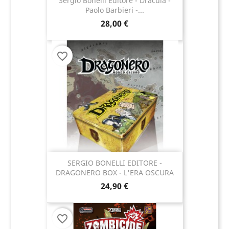
Sergio Bonelli Editore - Dracula -
Paolo Barbieri -...
28,00 €
favorite_border
SERGIO BONELLI EDITORE -
DRAGONERO BOX - L'ERA OSCURA
24,90 €
favorite_border