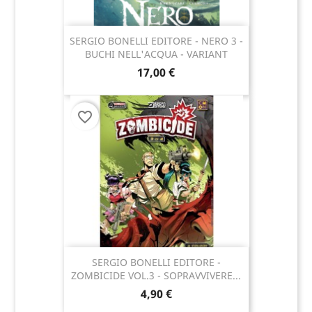
SERGIO BONELLI EDITORE - NERO 3 -
BUCHI NELL'ACQUA - VARIANT
17,00 €
favorite_border
SERGIO BONELLI EDITORE -
ZOMBICIDE VOL.3 - SOPRAVVIVERE...
4,90 €