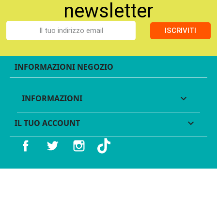
newsletter
ISCRIVITI
INFORMAZIONI NEGOZIO
INFORMAZIONI

IL TUO ACCOUNT

Facebook
Twitter
Instagram
TikTok
© 2016 - 2026 Legames - P.IVA 11539370012 - Tutti i diritti
riservati - Made with ♥︎ by
GeKo-Digital