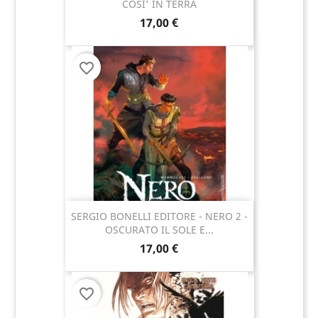
COSI' IN TERRA
17,00 €
favorite_border
SERGIO BONELLI EDITORE - NERO 2 -
OSCURATO IL SOLE E...
17,00 €
favorite_border