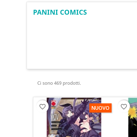
PANINI COMICS
Ci sono 469 prodotti.
favorite_border
favorite_border
NUOVO