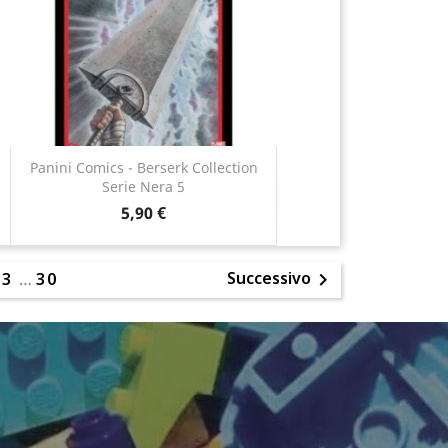
Panini Comics - Berserk Collection
Serie Nera 5
Anteprima

5,90 €
Successivo
2
3
…
30
