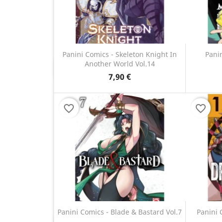
Panini Comics - Skeleton Knight In
Panin
Another World Vol.14
Anteprima

7,90 €
favorite_border
favorite_border
Panini Comics - Blade & Bastard Vol.7
Panini 