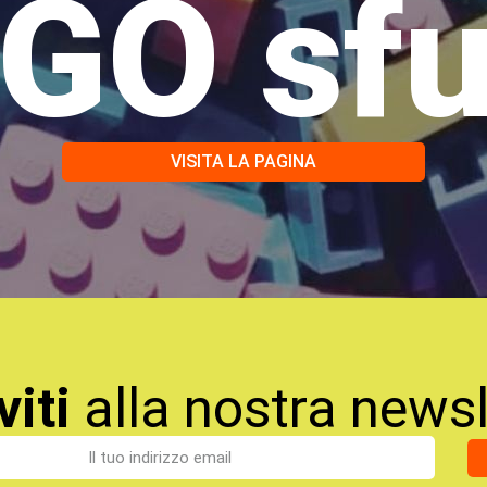
GO sf
VISITA LA PAGINA
viti
alla nostra newsl