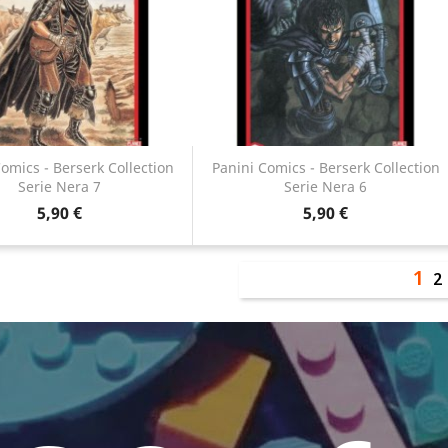
omics - Berserk Collection
Panini Comics - Berserk Collection
Serie Nera 7
Serie Nera 6
Anteprima
Anteprima


5,90 €
5,90 €
1