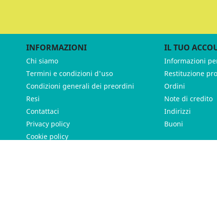
INFORMAZIONI
IL TUO ACCO
Chi siamo
Informazioni pe
Termini e condizioni d'uso
Restituzione pr
Condizioni generali dei preordini
Ordini
Resi
Note di credito
Contattaci
Indirizzi
Privacy policy
Buoni
Cookie policy
ames - P.IVA 11539370012 - Tutti i diritti riservati - Made with