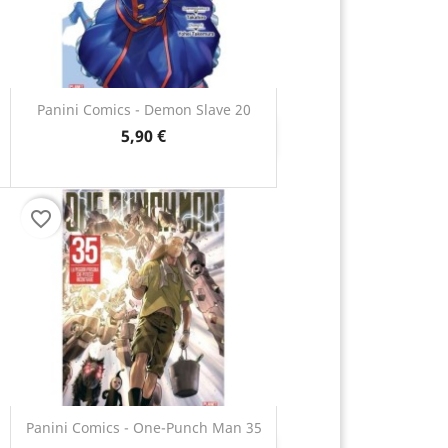
Panini Comics - Demon Slave 20
5,90 €
Anteprima

favorite_border
Panini Comics - One-Punch Man 35