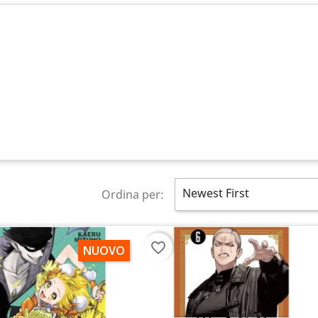
Newest First
Ordina per:
favorite_border
NUOVO