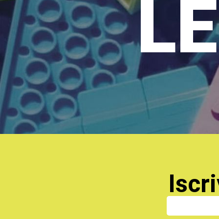
LE
Iscri