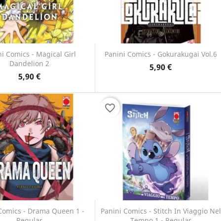
i Comics - Magical Girl
Panini Comics - Gokurakugai Vol.6
Dandelion 2
5,90 €
Anteprima
Anteprima


5,90 €
favorite_border
Comics - Drama Queen 1 -
Panini Comics - Stitch In Viaggio Nel
Regular
Tempo 1 - Regular