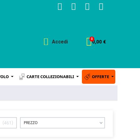
Accedi
0,00 €
VOLO
CARTE COLLEZIONABILI
OFFERTE
461
PREZZO