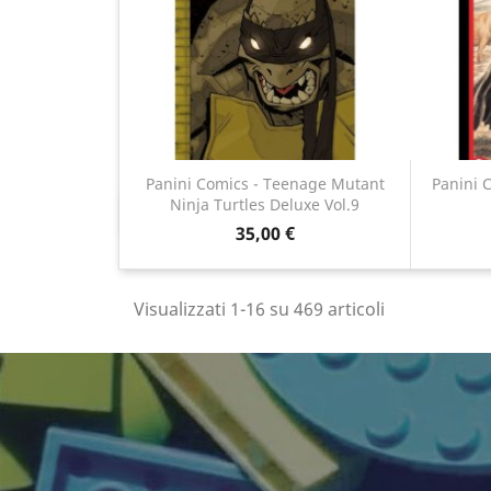
Panini Comics - Teenage Mutant
Panini C
Ninja Turtles Deluxe Vol.9
Anteprima

35,00 €
Visualizzati 1-16 su 469 articoli