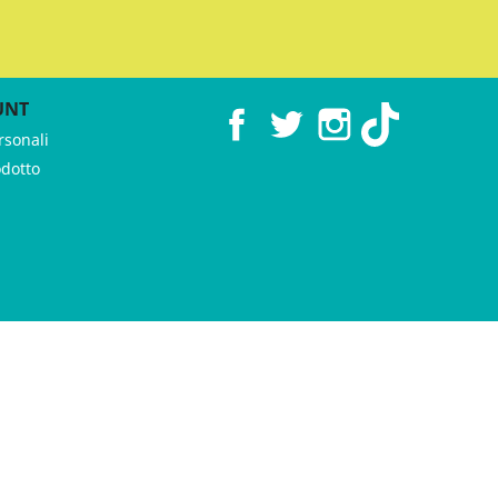
UNT
Facebook
Twitter
Instagram
TikTok
rsonali
odotto
 ♥︎ by
GeKo-Digital