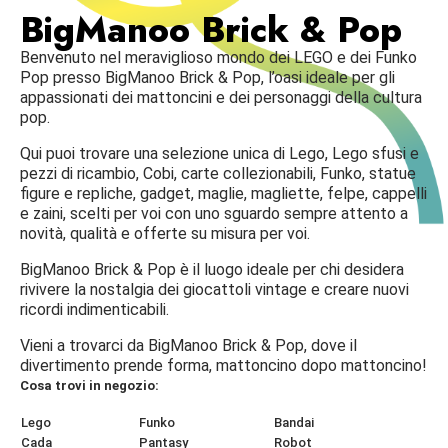
BigManoo Brick & Pop
Benvenuto nel meraviglioso mondo dei LEGO e dei Funko
Pop presso BigManoo Brick & Pop, l’oasi ideale per gli
appassionati dei mattoncini e dei personaggi della cultura
pop.
Qui puoi trovare una selezione unica di Lego, Lego sfusi e
pezzi di ricambio, Cobi, carte collezionabili, Funko, statue
figure e repliche, gadget, maglie, magliette, felpe, cappelli
e zaini, scelti per voi con uno sguardo sempre attento a
novità, qualità e offerte su misura per voi.
BigManoo Brick & Pop è il luogo ideale per chi desidera
rivivere la nostalgia dei giocattoli vintage e creare nuovi
ricordi indimenticabili.
Vieni a trovarci da BigManoo Brick & Pop, dove il
divertimento prende forma, mattoncino dopo mattoncino!
Cosa trovi in negozio:
Lego
Funko
Bandai
Cada
Pantasy
Robot