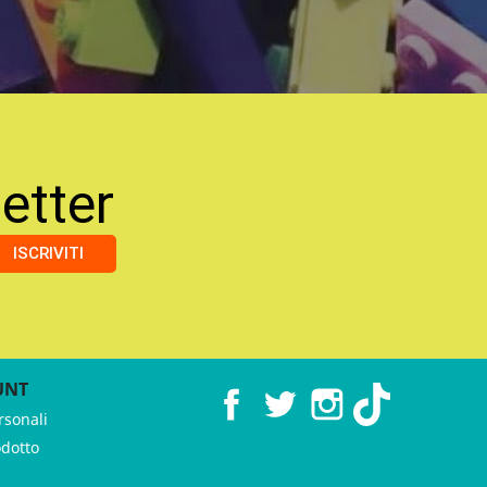
etter
ISCRIVITI
UNT
Facebook
Twitter
Instagram
TikTok
rsonali
odotto