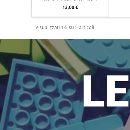
Anteprima

13,00 €
Visualizzati 1-5 su 5 articoli
LE