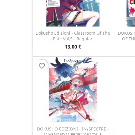
Dokusho Edizioni - Classroom Of The
DOKUSH
Elite Vol.5 - Regular
OF TH
Anteprima

13,00 €
favorite_border
DOKUSHO EDIZIONI - IN/SPECTRE -
INVENTED INFERENCE VOL.1