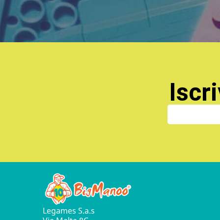
Iscri
Legames S.a.s