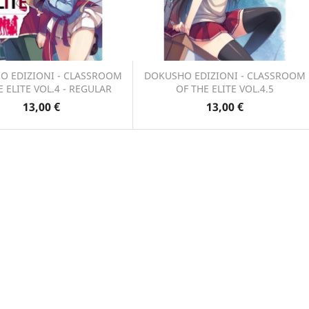
O EDIZIONI - CLASSROOM
DOKUSHO EDIZIONI - CLASSROOM
E ELITE VOL.4 - REGULAR
OF THE ELITE VOL.4.5
Anteprima
Anteprima


13,00 €
13,00 €