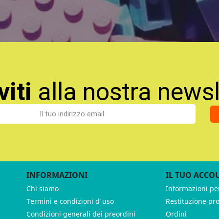
viti
alla nostra newsl
INFORMAZIONI
IL TUO ACCO
Chi siamo
Informazioni pe
Termini e condizioni d'uso
Restituzione pr
Condizioni generali dei preordini
Ordini