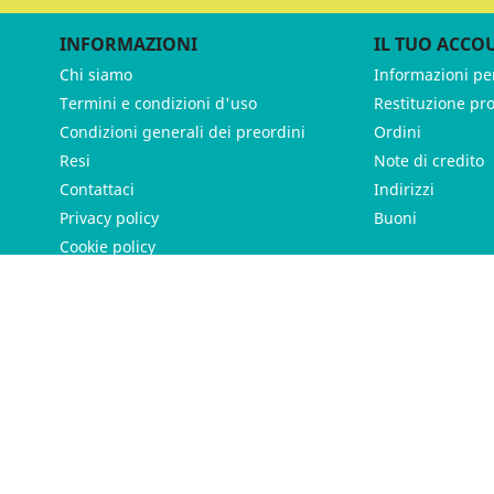
INFORMAZIONI
IL TUO ACCO
Chi siamo
Informazioni pe
Termini e condizioni d'uso
Restituzione pr
Condizioni generali dei preordini
Ordini
Resi
Note di credito
Contattaci
Indirizzi
Privacy policy
Buoni
Cookie policy
ames - P.IVA 11539370012 - Tutti i diritti riservati - Made with