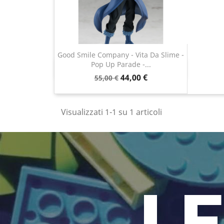
Good Smile Company - Vita Da Slime -
Pop Up Parade -...
Anteprima

44,00 €
55,00 €
Visualizzati 1-1 su 1 articoli
LE