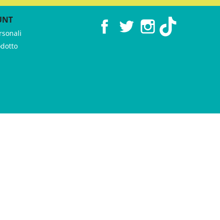
UNT
Facebook
Twitter
Instagram
TikTok
rsonali
odotto
 ♥︎ by
GeKo-Digital