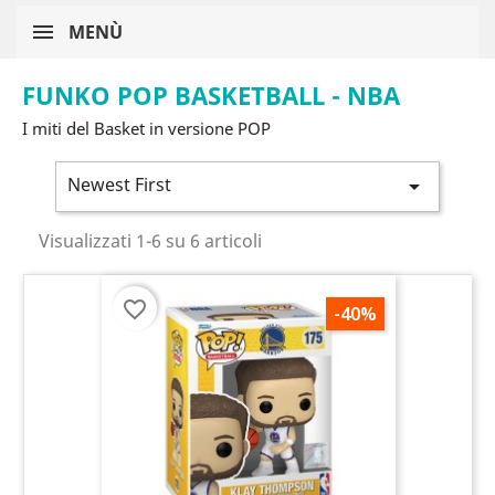
MENÙ
FUNKO POP BASKETBALL - NBA
I miti del Basket in versione POP
Newest First

Visualizzati 1-6 su 6 articoli
favorite_border
-40%