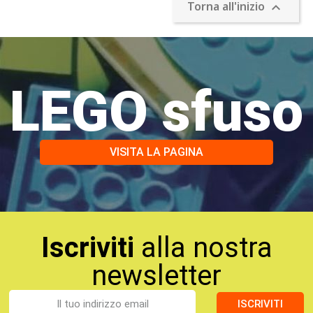
Torna all'inizio

LEGO sfuso
VISITA LA PAGINA
Iscriviti
alla nostra
newsletter
ISCRIVITI