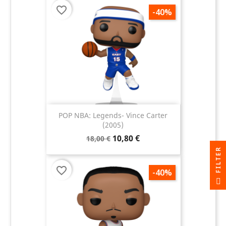
favorite_border
-40%
POP NBA: Legends- Vince Carter
(2005)
10,80 €
18,00 €
R
favorite_border
-40%
F
I
L
T
E