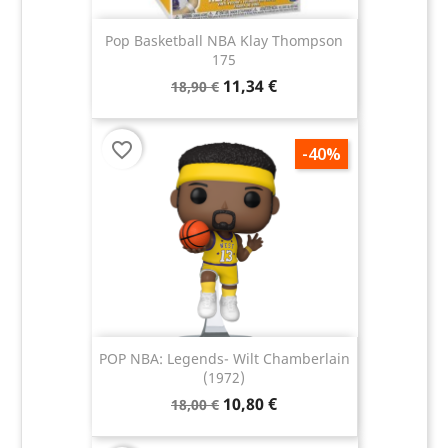
Pop Basketball NBA Klay Thompson
175
11,34 €
18,90 €
favorite_border
-40%
POP NBA: Legends- Wilt Chamberlain
(1972)
10,80 €
18,00 €