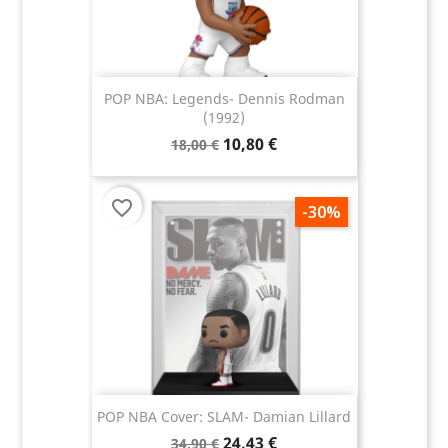
POP NBA: Legends- Dennis Rodman
(1992)
10,80 €
18,00 €
favorite_border
-30%
POP NBA Cover: SLAM- Damian Lillard
24,43 €
34,90 €