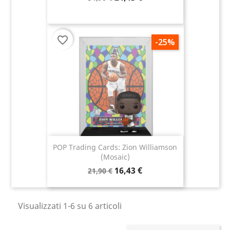
favorite_border
-25%
POP Trading Cards: Zion Williamson
(Mosaic)
16,43 €
21,90 €
Visualizzati 1-6 su 6 articoli