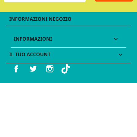
INFORMAZIONI NEGOZIO
INFORMAZIONI

IL TUO ACCOUNT

Facebook
Twitter
Instagram
TikTok
© 2016 - 2026 Legames - P.IVA 11539370012 - Tutti i diritti
riservati - Made with ♥︎ by
GeKo-Digital