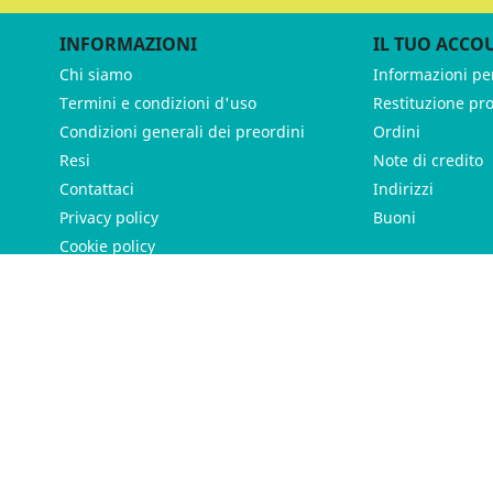
INFORMAZIONI
IL TUO ACCO
Chi siamo
Informazioni pe
Termini e condizioni d'uso
Restituzione pr
Condizioni generali dei preordini
Ordini
Resi
Note di credito
Contattaci
Indirizzi
Privacy policy
Buoni
Cookie policy
ames - P.IVA 11539370012 - Tutti i diritti riservati - Made with