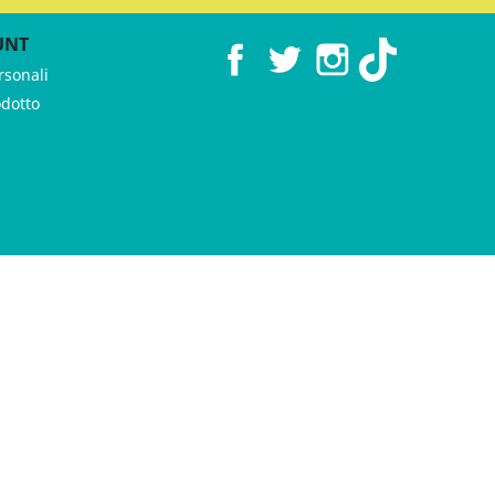
UNT
Facebook
Twitter
Instagram
TikTok
rsonali
odotto
 ♥︎ by
GeKo-Digital