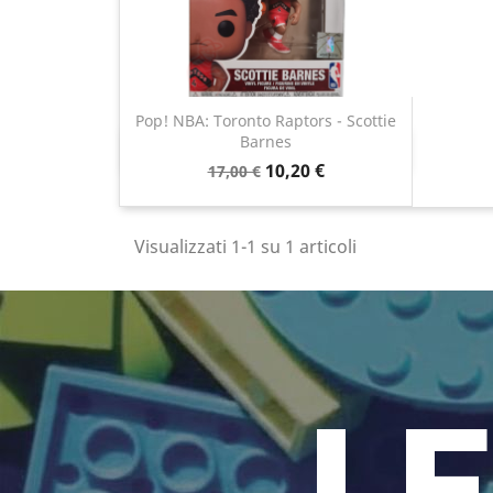
Pop! NBA: Toronto Raptors - Scottie
Barnes
Anteprima

10,20 €
17,00 €
Visualizzati 1-1 su 1 articoli
LE