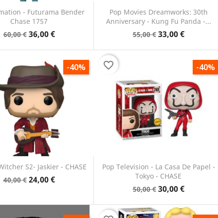
mation - Futurama Bender
Pop Movies Dreamworks: 30th
Chase 1757
Anniversary - Kung Fu Panda -...
Anteprima
Anteprima


36,00 €
33,00 €
60,00 €
55,00 €
favorite_border
-40%
-40%
Witcher S2- Jaskier - CHASE
Pop Television - La Casa De Papel -
Tokyo - CHASE
24,00 €
40,00 €
Anteprima
Anteprima


30,00 €
50,00 €