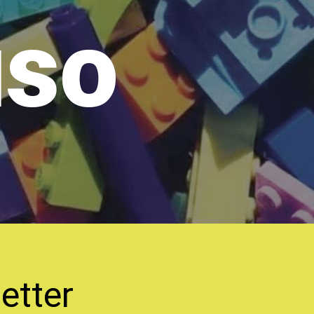
uso
etter