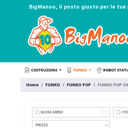
BigManoo, il posto giusto per le tue 
COSTRUZIONI
FUNKO
ROBOT STAT
Home
FUNKO
FUNKO POP
FUNKO POP C
1
NUOVI ARRIVI
I P
PREZZO