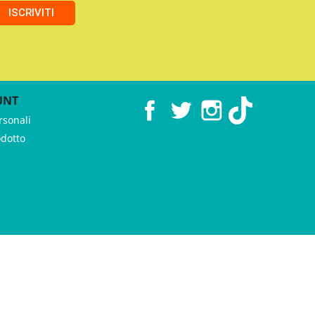
ISCRIVITI
UNT
Facebook
Twitter
Instagram
TikTok
rsonali
odotto
 ♥︎ by
GeKo-Digital