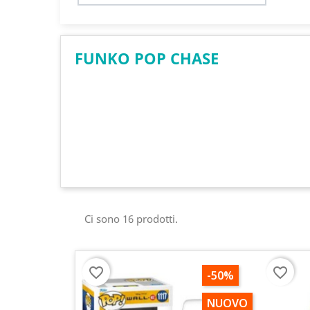
FUNKO POP CHASE
Ci sono 16 prodotti.
favorite_border
favorite_border
-50%
NUOVO