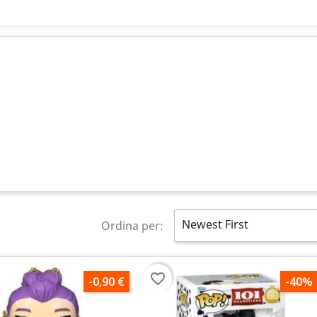
Newest First
Ordina per:
favorite_border
-0,90 €
-40%