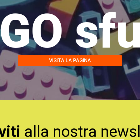
GO sf
VISITA LA PAGINA
viti
alla nostra newsl