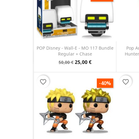
POP Disney - Wall-E - MO 117 Bundle
Pop A
Regular + Chase
Hunter
Anteprima

25,00 €
50,00 €
favorite_border
favorite_border
-40%