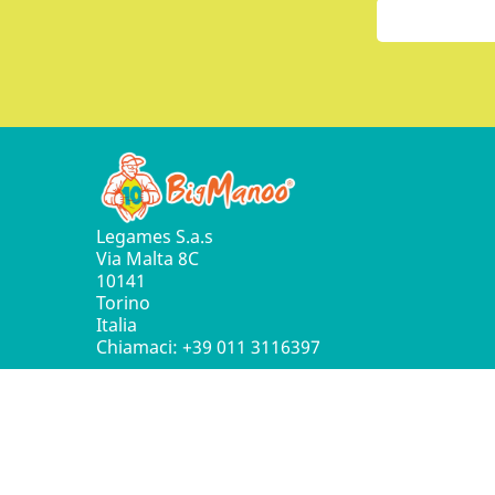
Legames S.a.s
Via Malta 8C
10141
Torino
Italia
Chiamaci:
+39 011 3116397
© 2016 - 2026 Leg