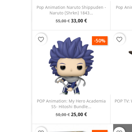
Pop Animation Naruto Shippuden -
Pop Ani
Naruto (Shrkn) 1843...
Anteprima

33,00 €
55,00 €
favorite_border
favorite_border
-50%
POP Animation: My Hero Academia
POP TV: 
S5- Hitoshi Bundle...
Anteprima

25,00 €
50,00 €