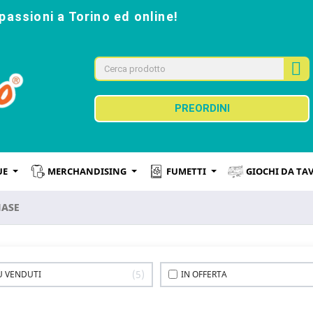
passioni a Torino ed online!
PREORDINI
UE
MERCHANDISING
FUMETTI
GIOCHI DA TA
HASE
5
IÙ VENDUTI
IN OFFERTA