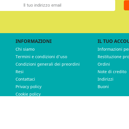
INFORMAZIONI
IL TUO ACCO
Chi siamo
Informazioni pe
Termini e condizioni d'uso
Restituzione pr
Condizioni generali dei preordini
Ordini
Resi
Note di credito
Contattaci
Indirizzi
Privacy policy
Buoni
Cookie policy
ames - P.IVA 11539370012 - Tutti i diritti riservati - Made with