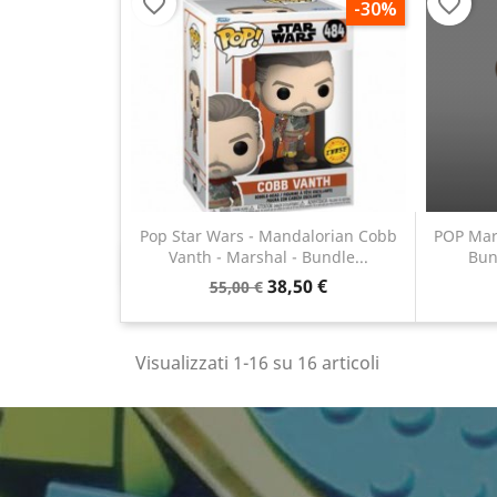
favorite_border
favorite_border
-30%
Pop Star Wars - Mandalorian Cobb
POP Marv
Vanth - Marshal - Bundle...
Bun
Anteprima

38,50 €
55,00 €
Visualizzati 1-16 su 16 articoli