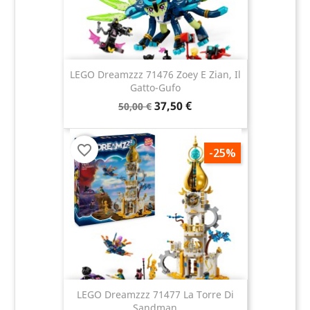
LEGO Dreamzzz 71476 Zoey E Zian, Il
Gatto-Gufo
37,50 €
50,00 €
favorite_border
-25%
LEGO Dreamzzz 71477 La Torre Di
Sandman