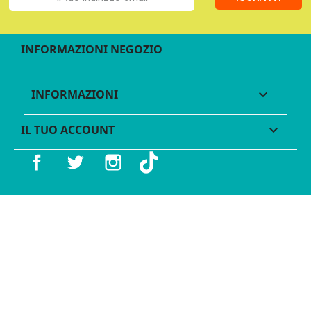
INFORMAZIONI NEGOZIO
INFORMAZIONI

IL TUO ACCOUNT

Facebook
Twitter
Instagram
TikTok
© 2016 - 2026 Legames - P.IVA 11539370012 - Tutti i diritti
riservati - Made with ♥︎ by
GeKo-Digital