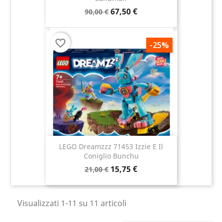
67,50 €
90,00 €
favorite_border
-25%
LEGO Dreamzzz 71453 Izzie E Il
Coniglio Bunchu
15,75 €
21,00 €
Visualizzati 1-11 su 11 articoli