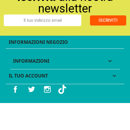
newsletter
ISCRIVITI
INFORMAZIONI NEGOZIO
INFORMAZIONI

IL TUO ACCOUNT

Facebook
Twitter
Instagram
TikTok
© 2016 - 2026 Legames - P.IVA 11539370012 - Tutti i diritti
riservati - Made with ♥︎ by
GeKo-Digital