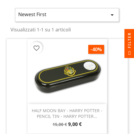
Newest First

Visualizzati 1-1 su 1 articoli
R
favorite_border
-40%
F
I
L
T
E
HALF MOON BAY - HARRY POTTER -
PENCIL TIN - HARRY POTTER...
9,00 €
15,00 €