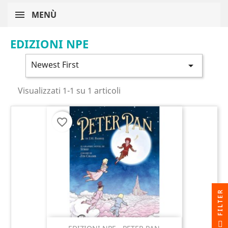
MENÙ
EDIZIONI NPE
Newest First

Visualizzati 1-1 su 1 articoli
favorite_border
R
F
I
L
T
E