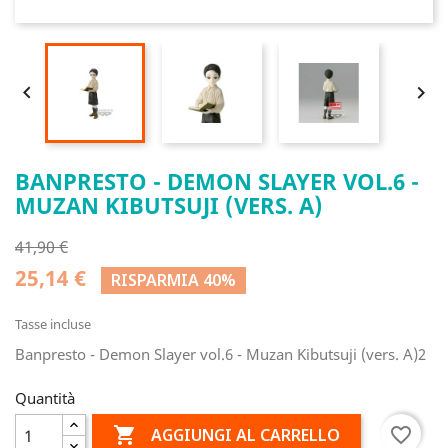


BANPRESTO - DEMON SLAYER VOL.6 -
MUZAN KIBUTSUJI (VERS. A)
41,90 €
25,14 €
RISPARMIA 40%
Tasse incluse
Banpresto - Demon Slayer vol.6 - Muzan Kibutsuji (vers. A)2
Quantità

favorite_border
AGGIUNGI AL CARRELLO