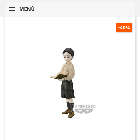
MENÙ
-40%