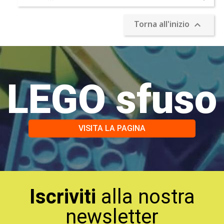
Torna all'inizio

LEGO sfuso
VISITA LA PAGINA
Iscriviti
alla nostra
newsletter