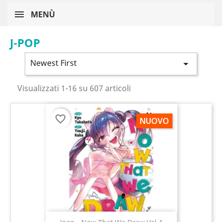
MENÙ
J-POP
Newest First

Visualizzati 1-16 su 607 articoli
favorite_border
NUOVO