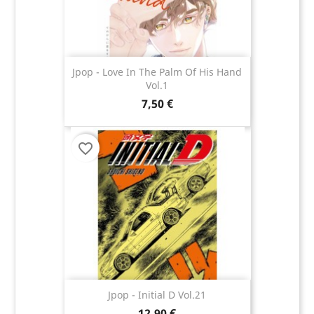
Jpop - Love In The Palm Of His Hand
Vol.1
7,50 €
favorite_border
Jpop - Initial D Vol.21
12,90 €