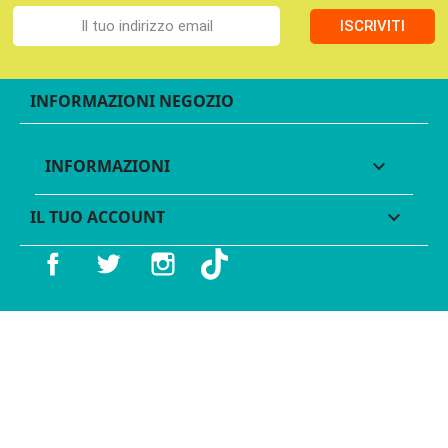
ISCRIVITI
INFORMAZIONI NEGOZIO
INFORMAZIONI

IL TUO ACCOUNT

Facebook
Twitter
Instagram
TikTok
© 2016 - 2026 Legames - P.IVA 11539370012 - Tutti i diritti
riservati - Made with ♥︎ by
GeKo-Digital