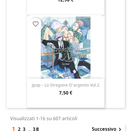
favorite_border
Jpop - Lo Stregone D'argento Vol.2
7,50 €
Visualizzati 1-16 su 607 articoli
1
Successivo
2
3
…
38
