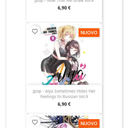
Jpop - Now That We Draw Vol.4
6,90 €
favorite_border
NUOVO
Jpop - Alya Sometimes Hides Her
Feelings In Russian Vol.9
6,90 €
favorite_border
NUOVO