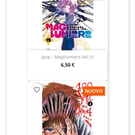
Jpop - Magilumiere Vol.15
6,50 €
favorite_border
NUOVO