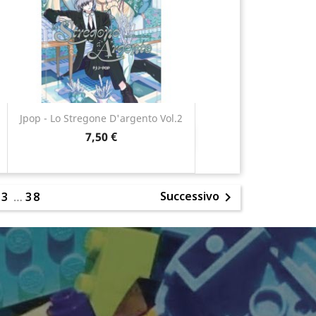
Jpop - Lo Stregone D'argento Vol.2
7,50 €
Anteprima

Successivo
2
3
…
38
