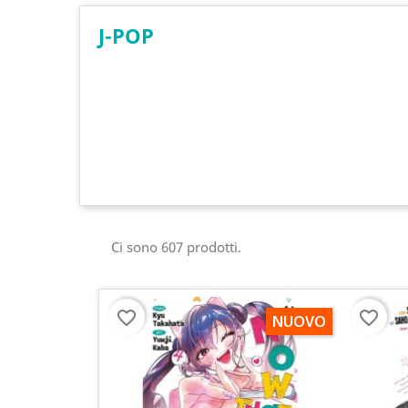
J-POP
Ci sono 607 prodotti.
favorite_border
favorite_border
NUOVO