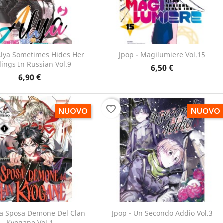
Alya Sometimes Hides Her
Jpop - Magilumiere Vol.15
lings In Russian Vol.9
6,50 €
Anteprima
Anteprima


6,90 €
favorite_border
NUOVO
NUOVO
La Sposa Demone Del Clan
Jpop - Un Secondo Addio Vol.3
Kyogane Vol.1