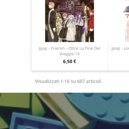
Jpop - Frieren - Oltre La Fine Del
Jpop - L
Viaggio 15
Anteprima

6,50 €
Visualizzati 1-16 su 607 articoli