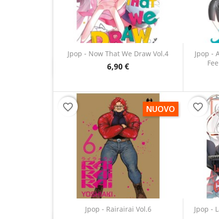
Jpop - Now That We Draw Vol.4
Jpop - 
Fee
6,90 €
Anteprima

favorite_border
favorite_border
NUOVO
Jpop - Rairairai Vol.6
Jpop - 