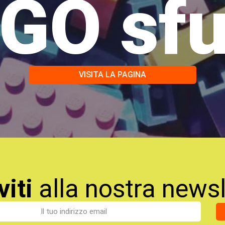
GO sf
VISITA LA PAGINA
viti
alla nostra newsl