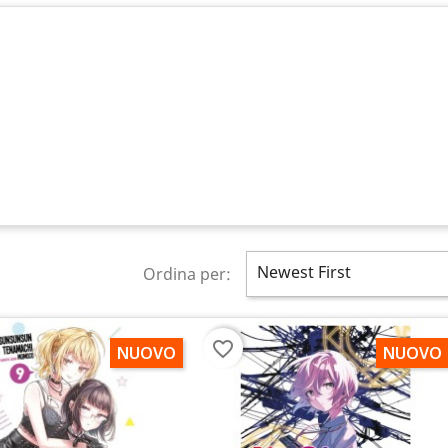
Newest First
Ordina per:
favorite_border
NUOVO
NUOVO