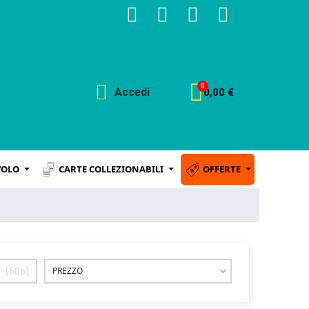
Accedi
0,00 €
VOLO
CARTE COLLEZIONABILI
OFFERTE
606
PREZZO