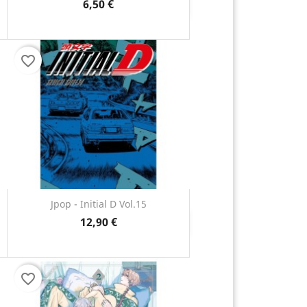
6,50 €
Anteprima

favorite_border
Jpop - Initial D Vol.15
12,90 €
Anteprima

favorite_border