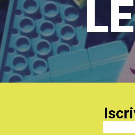
LE
Iscri