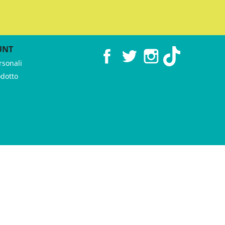
UNT
Facebook
Twitter
Instagram
TikTok
rsonali
odotto
 ♥︎ by
GeKo-Digital