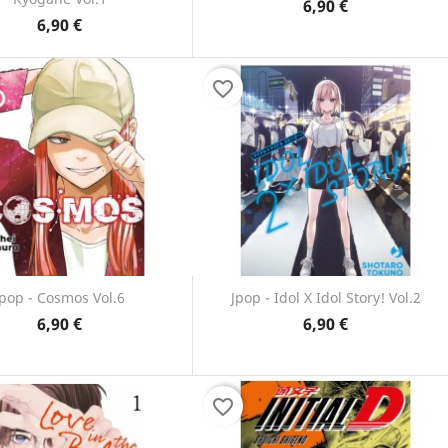
6,90 €
Anteprima
Anteprima


6,90 €
favorite_border
Jpop - Cosmos Vol.6
Jpop - Idol X Idol Story! Vol.2
6,90 €
6,90 €
Anteprima
Anteprima


favorite_border