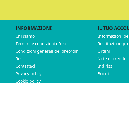
INFORMAZIONI
IL TUO ACCO
Chi siamo
Informazioni pe
Termini e condizioni d'uso
Restituzione pr
Condizioni generali dei preordini
Ordini
Resi
Note di credito
Contattaci
Indirizzi
Privacy policy
Buoni
Cookie policy
ames - P.IVA 11539370012 - Tutti i diritti riservati - Made with