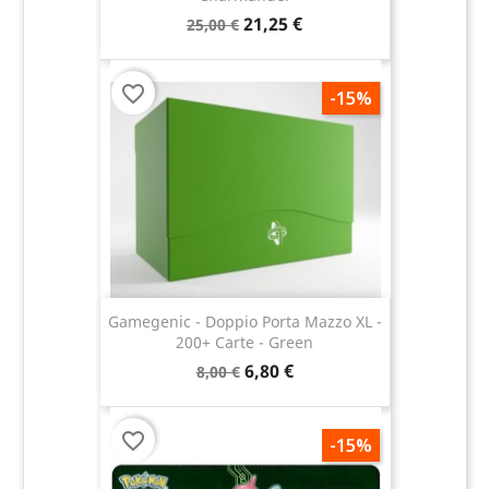
21,25 €
25,00 €
favorite_border
-15%
Gamegenic - Doppio Porta Mazzo XL -
200+ Carte - Green
6,80 €
8,00 €
favorite_border
-15%