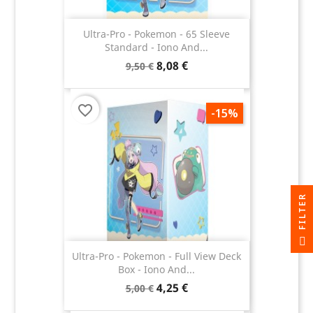
Ultra-Pro - Pokemon - 65 Sleeve
Standard - Iono And...
8,08 €
9,50 €
favorite_border
-15%
R
F
I
L
T
E
Ultra-Pro - Pokemon - Full View Deck
Box - Iono And...
4,25 €
5,00 €