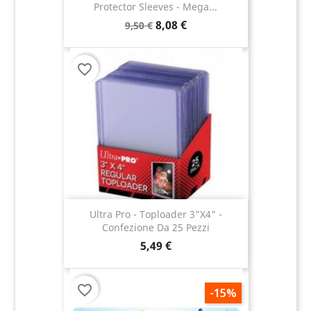
Protector Sleeves - Mega...
8,08 €
9,50 €
favorite_border
Ultra Pro - Toploader 3"x4" -
Confezione Da 25 Pezzi
5,49 €
favorite_border
-15%