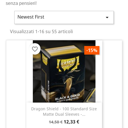
senza pensieri!
Newest First

Visualizzati 1-16 su 55 articoli
favorite_border
-15%
Dragon Shield - 100 Standard Size
Matte Dual Sleeves -...
12,33 €
14,50 €