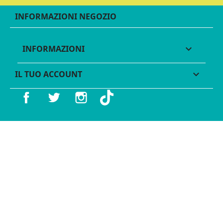
INFORMAZIONI NEGOZIO
INFORMAZIONI

IL TUO ACCOUNT

Facebook
Twitter
Instagram
TikTok
© 2016 - 2026 Legames - P.IVA 11539370012 - Tutti i diritti
riservati - Made with ♥︎ by
GeKo-Digital