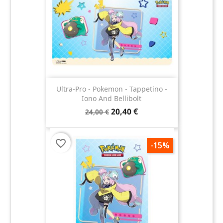
Ultra-Pro - Pokemon - Tappetino -
Iono And Bellibolt
20,40 €
24,00 €
favorite_border
-15%