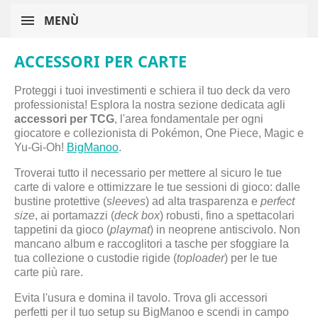
MENÙ
ACCESSORI PER CARTE
Proteggi i tuoi investimenti e schiera il tuo deck da vero
professionista! Esplora la nostra sezione dedicata agli
accessori per TCG
, l'area fondamentale per ogni
giocatore e collezionista di Pokémon, One Piece, Magic e
Yu-Gi-Oh!
BigManoo
.
Troverai tutto il necessario per mettere al sicuro le tue
carte di valore e ottimizzare le tue sessioni di gioco: dalle
bustine protettive (
sleeves
) ad alta trasparenza e
perfect
size
, ai portamazzi (
deck box
) robusti, fino a spettacolari
tappetini da gioco (
playmat
) in neoprene antiscivolo. Non
mancano album e raccoglitori a tasche per sfoggiare la
tua collezione o custodie rigide (
toploader
) per le tue
carte più rare.
Evita l'usura e domina il tavolo. Trova gli accessori
perfetti per il tuo setup su
BigManoo
e scendi in campo