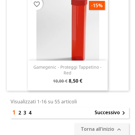
favorite_border
-15%
Gamegenic - Proteggi Tappetino -
Red
8,50 €
10,00 €
Visualizzati 1-16 su 55 articoli
1
Successivo
2
3
4

Torna all'inizio
