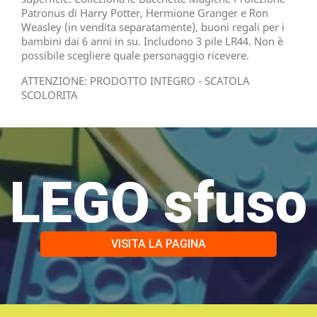
Patronus di Harry Potter, Hermione Granger e Ron
Weasley (in vendita separatamente), buoni regali per i
bambini dai 6 anni in su. Includono 3 pile LR44. Non è
possibile scegliere quale personaggio ricevere.
ATTENZIONE: PRODOTTO INTEGRO - SCATOLA
SCOLORITA
LEGO sfuso
VISITA LA PAGINA