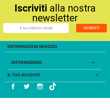
Iscriviti
alla nostra
newsletter
ISCRIVITI
INFORMAZIONI NEGOZIO
INFORMAZIONI

IL TUO ACCOUNT

Facebook
Twitter
Instagram
TikTok
© 2016 - 2026 Legames - P.IVA 11539370012 - Tutti i diritti
riservati - Made with ♥︎ by
GeKo-Digital