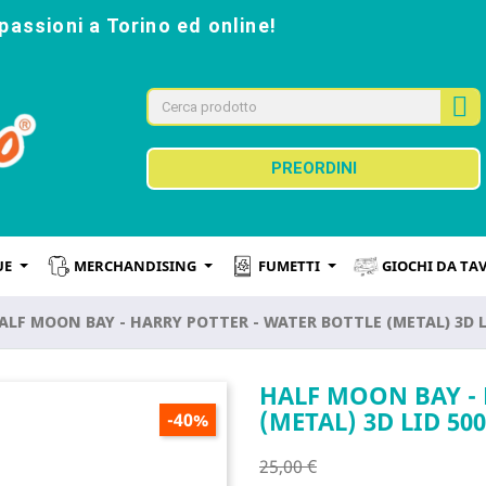
passioni a Torino ed online!
PREORDINI
UE
MERCHANDISING
FUMETTI
GIOCHI DA TA
ALF MOON BAY - HARRY POTTER - WATER BOTTLE (METAL) 3D 
HALF MOON BAY - 
(METAL) 3D LID 5
-40%
25,00 €