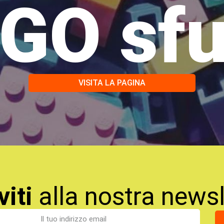
GO sf
VISITA LA PAGINA
viti
alla nostra newsl