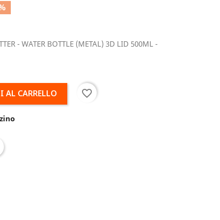
0%
ER - WATER BOTTLE (METAL) 3D LID 500ML -
favorite_border
I AL CARRELLO
zino