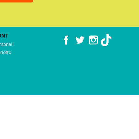
UNT
Facebook
Twitter
Instagram
TikTok
rsonali
odotto
 ♥︎ by
GeKo-Digital