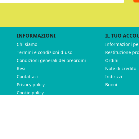
INFORMAZIONI
IL TUO ACCO
Chi siamo
Informazioni pe
Termini e condizioni d'uso
Restituzione pr
Condizioni generali dei preordini
Ordini
Resi
Note di credito
Contattaci
Indirizzi
Privacy policy
Buoni
Cookie policy
ames - P.IVA 11539370012 - Tutti i diritti riservati - Made with