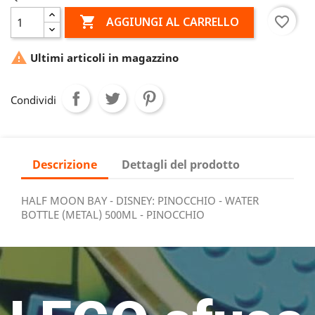

favorite_border
AGGIUNGI AL CARRELLO

Ultimi articoli in magazzino
Condividi
Descrizione
Dettagli del prodotto
HALF MOON BAY - DISNEY: PINOCCHIO - WATER
BOTTLE (METAL) 500ML - PINOCCHIO