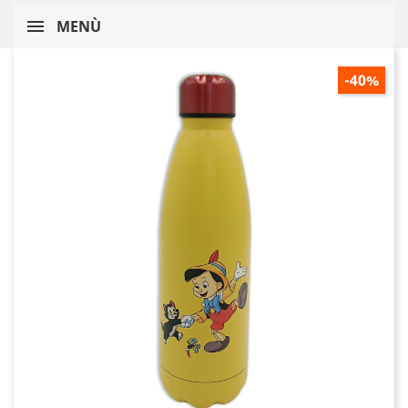
MENÙ
-40%