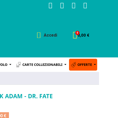
Accedi
0,00 €
VOLO
CARTE COLLEZIONABILI
OFFERTE
K ADAM - DR. FATE
0 €