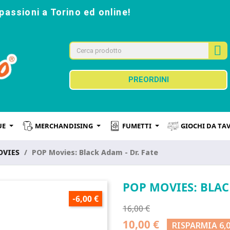
passioni a Torino ed online!
PREORDINI
UE
MERCHANDISING
FUMETTI
GIOCHI DA TA
OVIES
POP Movies: Black Adam - Dr. Fate
POP MOVIES: BLAC
-6,00 €
16,00 €
10,00 €
RISPARMIA 6,0