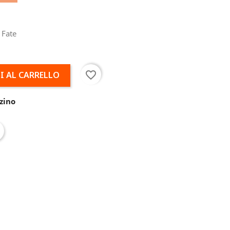
 Fate
favorite_border
I AL CARRELLO
zino