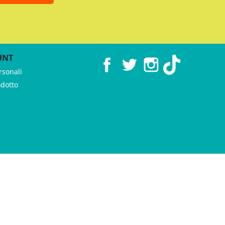
UNT
Facebook
Twitter
Instagram
TikTok
rsonali
odotto
 ♥︎ by
GeKo-Digital