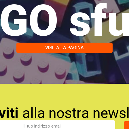
GO sf
VISITA LA PAGINA
viti
alla nostra newsl