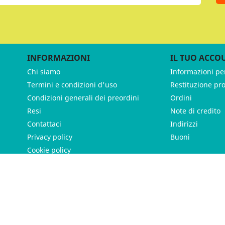
INFORMAZIONI
IL TUO ACCO
Chi siamo
Informazioni pe
Termini e condizioni d'uso
Restituzione pr
Condizioni generali dei preordini
Ordini
Resi
Note di credito
Contattaci
Indirizzi
Privacy policy
Buoni
Cookie policy
ames - P.IVA 11539370012 - Tutti i diritti riservati - Made with