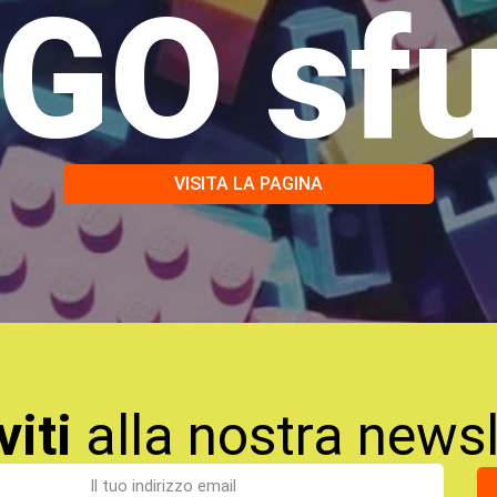
GO sf
VISITA LA PAGINA
viti
alla nostra newsl