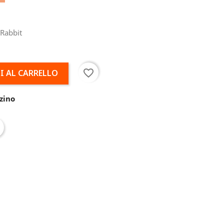
 Rabbit
favorite_border
I AL CARRELLO
zino