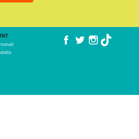
UNT
Facebook
Twitter
Instagram
TikTok
rsonali
odotto
 ♥︎ by
GeKo-Digital