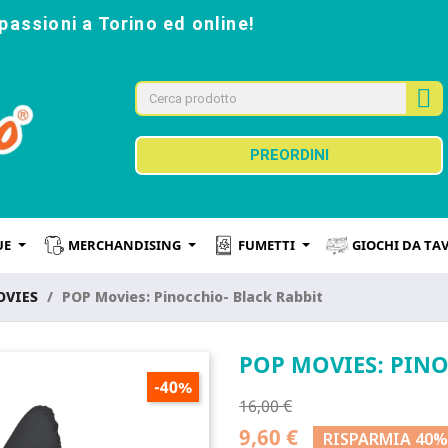
passioni a Torino ed online!
PREORDINI
UE
MERCHANDISING
FUMETTI
GIOCHI DA TA
OVIES
POP Movies: Pinocchio- Black Rabbit
POP MOVIES: PINO
-40%
16,00 €
9,60 €
RISPARMIA 40%