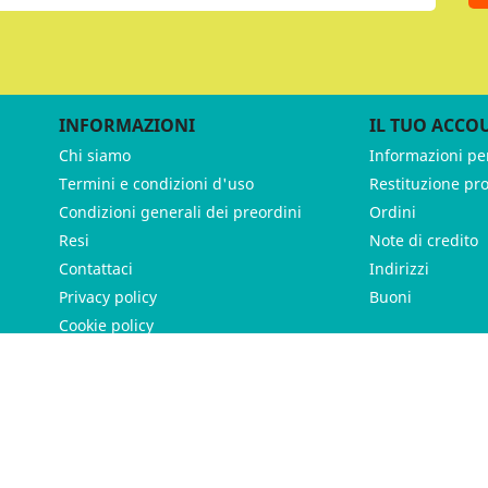
INFORMAZIONI
IL TUO ACCO
Chi siamo
Informazioni pe
Termini e condizioni d'uso
Restituzione pr
Condizioni generali dei preordini
Ordini
Resi
Note di credito
Contattaci
Indirizzi
Privacy policy
Buoni
Cookie policy
ames - P.IVA 11539370012 - Tutti i diritti riservati - Made with