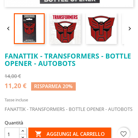


FANATTIK - TRANSFORMERS - BOTTLE
OPENER - AUTOBOTS
14,00 €
11,20 €
RISPARMIA 20%
Tasse incluse
FANATTIK - TRANSFORMERS - BOTTLE OPENER - AUTOBOTS
Quantità

favorite_border
AGGIUNGI AL CARRELLO