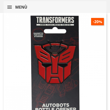
MENÙ
-20%