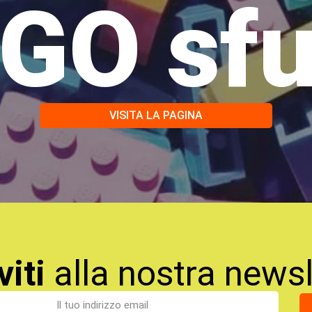
GO sf
VISITA LA PAGINA
viti
alla nostra newsl