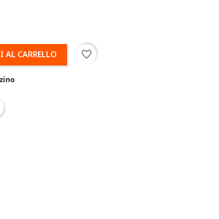
favorite_border
I AL CARRELLO
zino