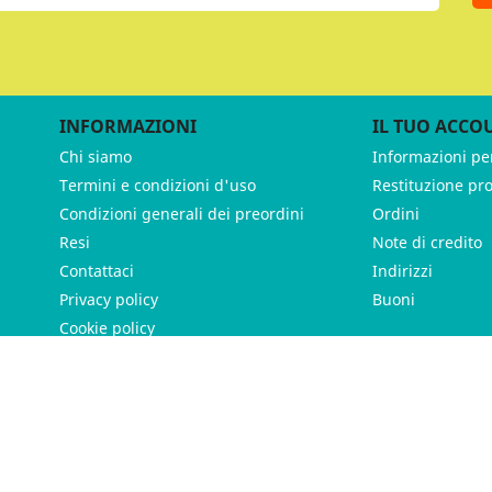
INFORMAZIONI
IL TUO ACCO
Chi siamo
Informazioni pe
Termini e condizioni d'uso
Restituzione pr
Condizioni generali dei preordini
Ordini
Resi
Note di credito
Contattaci
Indirizzi
Privacy policy
Buoni
Cookie policy
ames - P.IVA 11539370012 - Tutti i diritti riservati - Made with