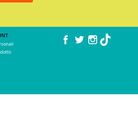
UNT
Facebook
Twitter
Instagram
TikTok
rsonali
odotto
 ♥︎ by
GeKo-Digital