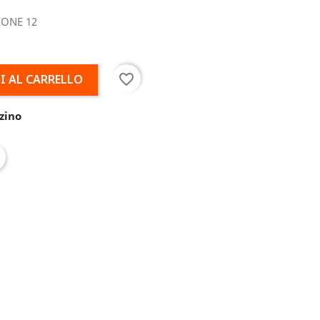
IONE 12
favorite_border
I AL CARRELLO
zino