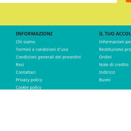
INFORMAZIONI
IL TUO ACCO
Chi siamo
Informazioni pe
Termini e condizioni d'uso
Restituzione pr
Condizioni generali dei preordini
Ordini
Resi
Note di credito
Contattaci
Indirizzi
Privacy policy
Buoni
Cookie policy
ames - P.IVA 11539370012 - Tutti i diritti riservati - Made with