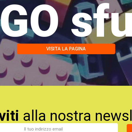
GO sf
VISITA LA PAGINA
viti
alla nostra newsl