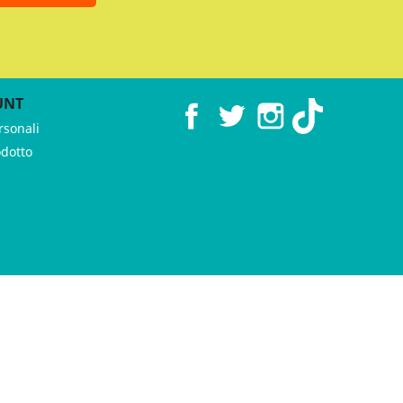
UNT
Facebook
Twitter
Instagram
TikTok
rsonali
odotto
 ♥︎ by
GeKo-Digital