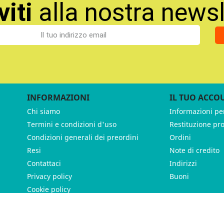
viti
alla nostra newsl
INFORMAZIONI
IL TUO ACCO
Chi siamo
Informazioni pe
Termini e condizioni d'uso
Restituzione pr
Condizioni generali dei preordini
Ordini
Resi
Note di credito
Contattaci
Indirizzi
Privacy policy
Buoni
Cookie policy
ames - P.IVA 11539370012 - Tutti i diritti riservati - Made with