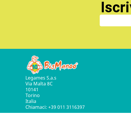
Iscri
Legames S.a.s
Via Malta 8C
10141
Torino
Italia
Chiamaci:
+39 011 3116397
© 2016 - 2026 Leg