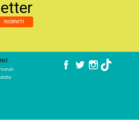
etter
ISCRIVITI
UNT
Facebook
Twitter
Instagram
TikTok
rsonali
odotto
 ♥︎ by
GeKo-Digital