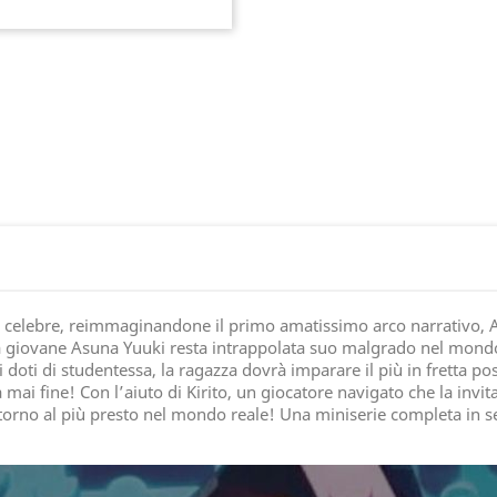
ù celebre, reimmaginandone il primo amatissimo arco narrativo, Ai
, la giovane Asuna Yuuki resta intrappolata suo malgrado nel mond
ti doti di studentessa, la ragazza dovrà imparare il più in fretta po
ai fine! Con l’aiuto di Kirito, un giocatore navigato che la invit
orno al più presto nel mondo reale! Una miniserie completa in set