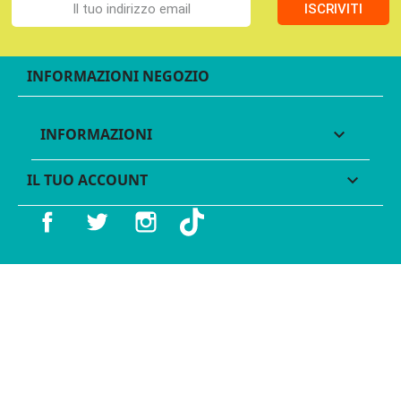
ISCRIVITI
INFORMAZIONI NEGOZIO
INFORMAZIONI

IL TUO ACCOUNT

Facebook
Twitter
Instagram
TikTok
© 2016 - 2026 Legames - P.IVA 11539370012 - Tutti i diritti
riservati - Made with ♥︎ by
GeKo-Digital