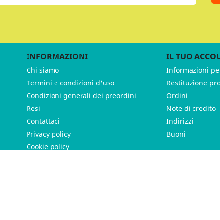
INFORMAZIONI
IL TUO ACCO
Chi siamo
Informazioni pe
Termini e condizioni d'uso
Restituzione pr
Condizioni generali dei preordini
Ordini
Resi
Note di credito
Contattaci
Indirizzi
Privacy policy
Buoni
Cookie policy
ames - P.IVA 11539370012 - Tutti i diritti riservati - Made with