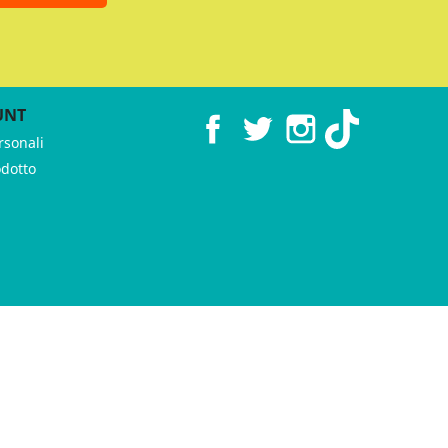
UNT
Facebook
Twitter
Instagram
TikTok
rsonali
odotto
 ♥︎ by
GeKo-Digital