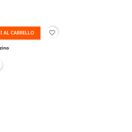
favorite_border
I AL CARRELLO
zino