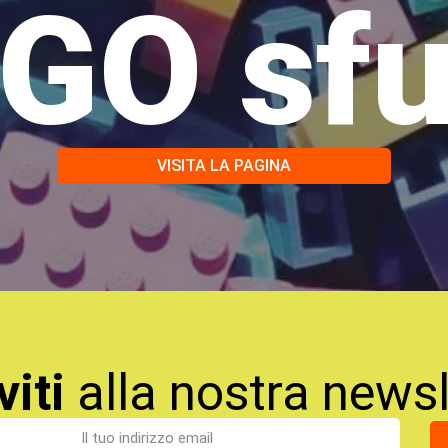
GO sf
VISITA LA PAGINA
viti
alla nostra newsl