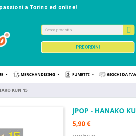
passioni a Torino ed online!
PREORDINI
UE
MERCHANDISING
FUMETTI
GIOCHI DA TA
NAKO KUN 15
JPOP - HANAKO KU
5,90 €
Tasse incluse