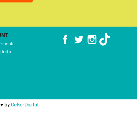
UNT
Facebook
Twitter
Instagram
TikTok
rsonali
odotto
 ♥︎ by
GeKo-Digital