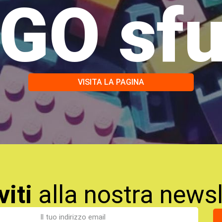
GO sf
VISITA LA PAGINA
viti
alla nostra newsl