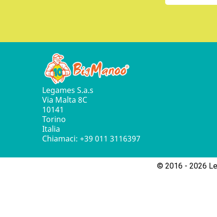
Legames S.a.s
Via Malta 8C
10141
Torino
Italia
Chiamaci:
+39 011 3116397
© 2016 - 2026 Leg