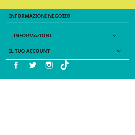
INFORMAZIONI NEGOZIO
INFORMAZIONI

IL TUO ACCOUNT

Facebook
Twitter
Instagram
TikTok
© 2016 - 2026 Legames - P.IVA 11539370012 - Tutti i diritti
riservati - Made with ♥︎ by
GeKo-Digital