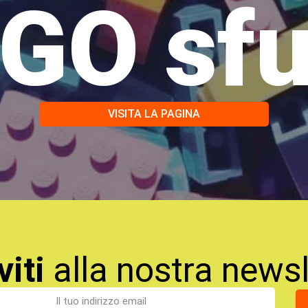
GO sf
VISITA LA PAGINA
viti
alla nostra newsl