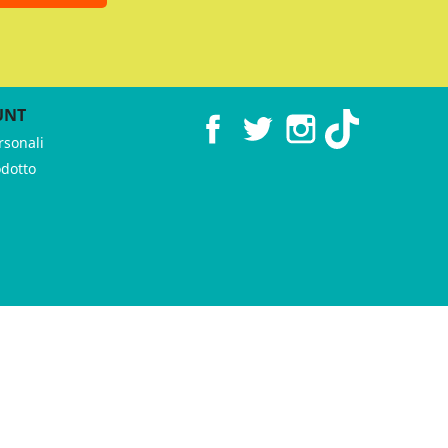
UNT
Facebook
Twitter
Instagram
TikTok
rsonali
odotto
 ♥︎ by
GeKo-Digital