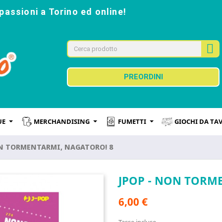
passioni a Torino ed online!
PREORDINI
UE
MERCHANDISING
FUMETTI
GIOCHI DA TA
ON TORMENTARMI, NAGATORO! 8
JPOP - NON TORM
6,00 €
Tasse incluse