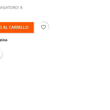
NAGATORO! 8
favorite_border
I AL CARRELLO
zino