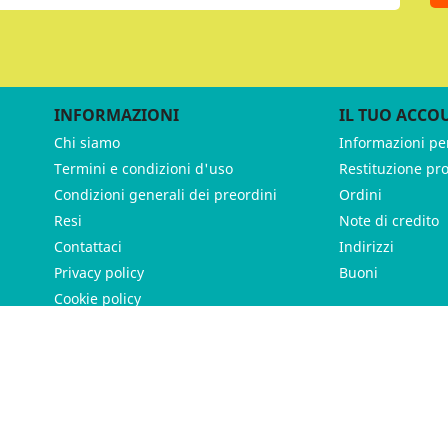
INFORMAZIONI
IL TUO ACCO
Chi siamo
Informazioni pe
Termini e condizioni d'uso
Restituzione pr
Condizioni generali dei preordini
Ordini
Resi
Note di credito
Contattaci
Indirizzi
Privacy policy
Buoni
Cookie policy
ames - P.IVA 11539370012 - Tutti i diritti riservati - Made with