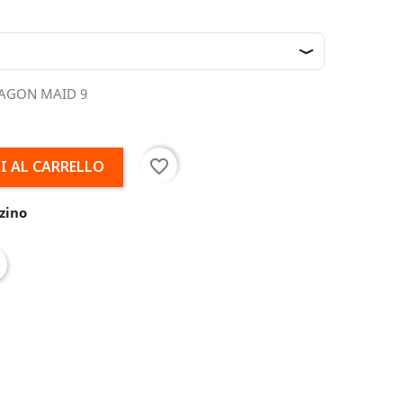
RAGON MAID 9
favorite_border
I AL CARRELLO
zino