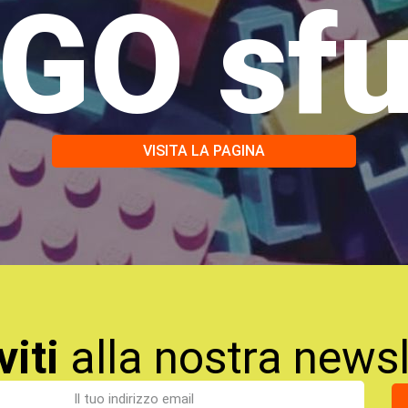
GO sf
VISITA LA PAGINA
viti
alla nostra newsl