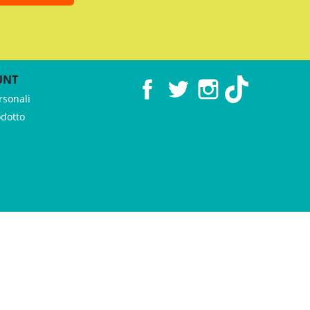
UNT
Facebook
Twitter
Instagram
TikTok
rsonali
odotto
 ♥︎ by
GeKo-Digital