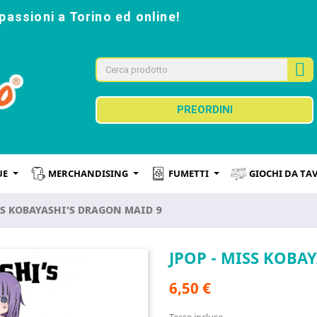
passioni a Torino ed online!
PREORDINI
UE
MERCHANDISING
FUMETTI
GIOCHI DA TA
SS KOBAYASHI'S DRAGON MAID 9
JPOP - MISS KOBA
6,50 €
Tasse incluse