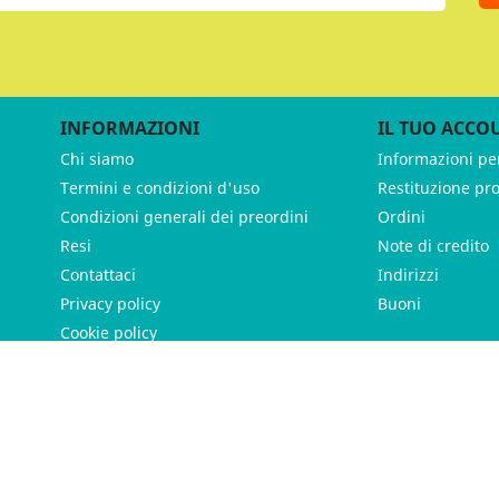
INFORMAZIONI
IL TUO ACCO
Chi siamo
Informazioni pe
Termini e condizioni d'uso
Restituzione pr
Condizioni generali dei preordini
Ordini
Resi
Note di credito
Contattaci
Indirizzi
Privacy policy
Buoni
Cookie policy
ames - P.IVA 11539370012 - Tutti i diritti riservati - Made with