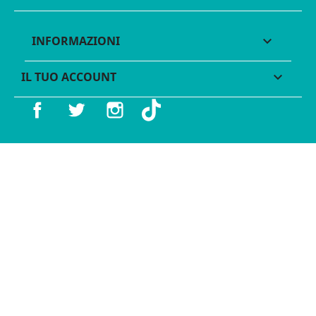
INFORMAZIONI

IL TUO ACCOUNT

Facebook
Twitter
Instagram
TikTok
© 2016 - 2026 Legames - P.IVA 11539370012 - Tutti i diritti
riservati - Made with ♥︎ by
GeKo-Digital