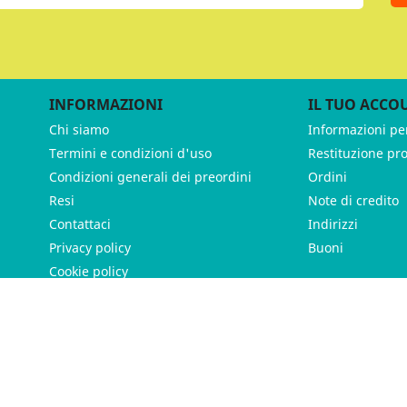
INFORMAZIONI
IL TUO ACCO
Chi siamo
Informazioni pe
Termini e condizioni d'uso
Restituzione pr
Condizioni generali dei preordini
Ordini
Resi
Note di credito
Contattaci
Indirizzi
Privacy policy
Buoni
Cookie policy
ames - P.IVA 11539370012 - Tutti i diritti riservati - Made with