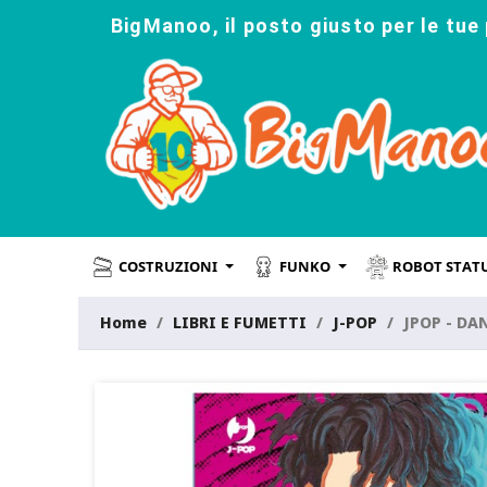
BigManoo, il posto giusto per le tue 
COSTRUZIONI
FUNKO
ROBOT STAT
Home
LIBRI E FUMETTI
J-POP
JPOP - DA