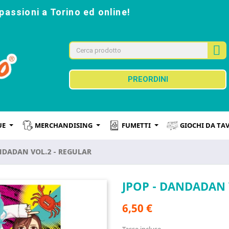
passioni a Torino ed online!
PREORDINI
UE
MERCHANDISING
FUMETTI
GIOCHI DA TA
NDADAN VOL.2 - REGULAR
JPOP - DANDADAN 
6,50 €
Tasse incluse