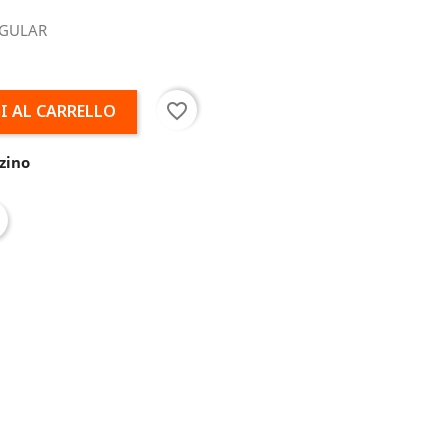
EGULAR
favorite_border
I AL CARRELLO
zino