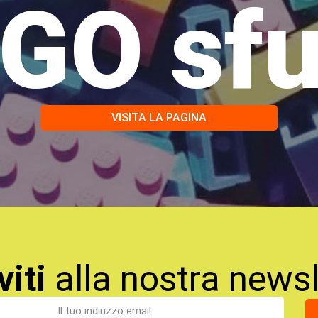
GO sf
VISITA LA PAGINA
viti
alla nostra newsl