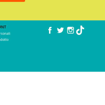
UNT
Facebook
Twitter
Instagram
TikTok
rsonali
odotto
 ♥︎ by
GeKo-Digital