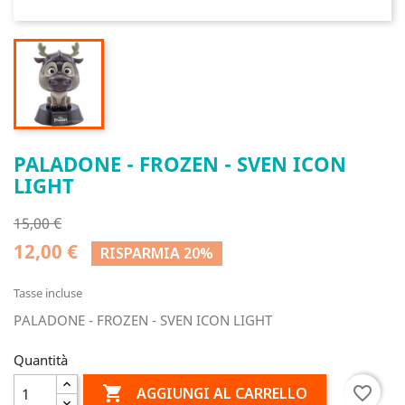
PALADONE - FROZEN - SVEN ICON
LIGHT
15,00 €
12,00 €
RISPARMIA 20%
Tasse incluse
PALADONE - FROZEN - SVEN ICON LIGHT
Quantità

favorite_border
AGGIUNGI AL CARRELLO