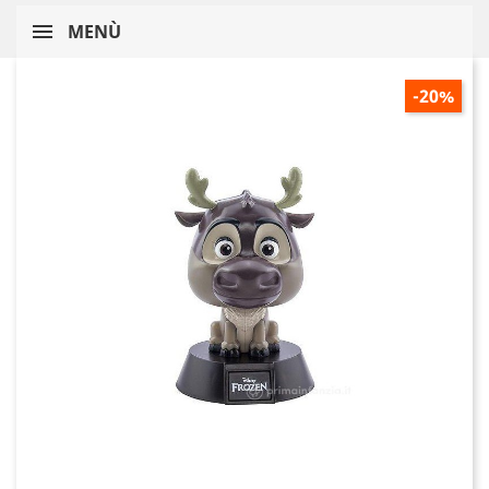
MENÙ
-20%